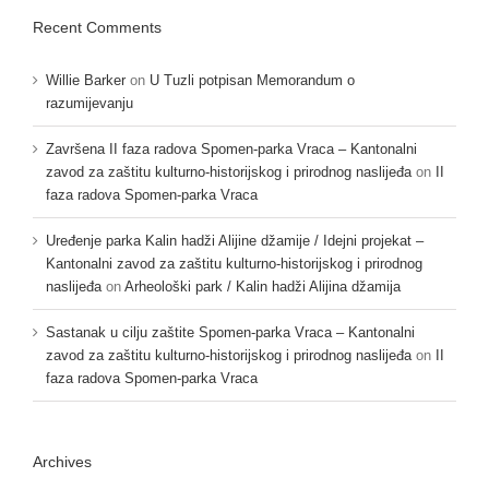
Recent Comments
Willie Barker
on
U Tuzli potpisan Memorandum o
razumijevanju
Završena II faza radova Spomen-parka Vraca – Kantonalni
zavod za zaštitu kulturno-historijskog i prirodnog naslijeđa
on
II
faza radova Spomen-parka Vraca
Uređenje parka Kalin hadži Alijine džamije / Idejni projekat –
Kantonalni zavod za zaštitu kulturno-historijskog i prirodnog
naslijeđa
on
Arheološki park / Kalin hadži Alijina džamija
Sastanak u cilju zaštite Spomen-parka Vraca – Kantonalni
zavod za zaštitu kulturno-historijskog i prirodnog naslijeđa
on
II
faza radova Spomen-parka Vraca
Archives