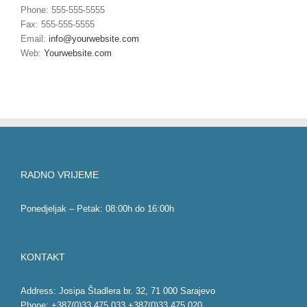
Phone: 555-555-5555
Fax: 555-555-5555
Email:
info@yourwebsite.com
Web:
Yourwebsite.com
RADNO VRIJEME
Ponedjeljak – Petak: 08:00h do 16:00h
KONTAKT
Address: Josipa Štadlera br. 32, 71 000 Sarajevo
Phone: +387(0)33 475 033 +387(0)33 475 020