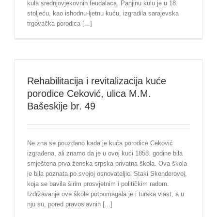
kula srednjovjekovnih feudalaca. Panjinu kulu je u 18.
stoljeću, kao ishodnu-ljetnu kuću, izgradila sarajevska
trgovačka porodica [...]
Rehabilitacija i revitalizacija kuće
porodice Ceković, ulica M.M.
Bašeskije br. 49
Ne zna se pouzdano kada je kuća porodice Ceković
izgrađena, ali znamo da je u ovoj kući 1858. godine bila
smještena prva ženska srpska privatna škola. Ova škola
je bila poznata po svojoj osnovateljici Staki Skenderovoj,
koja se bavila širim prosvjetnim i političkim radom.
Izdržavanje ove škole potpomagala je i turska vlast, a u
nju su, pored pravoslavnih [...]