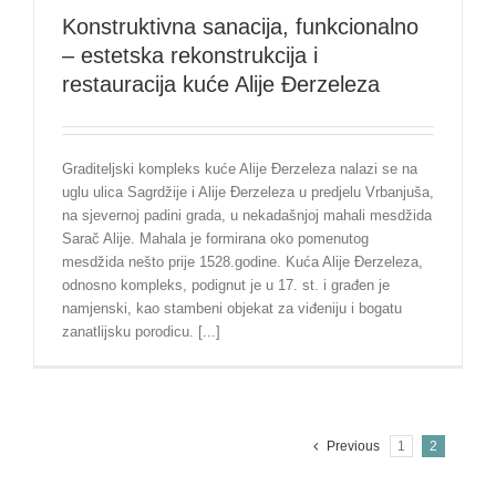
Konstruktivna sanacija, funkcionalno
– estetska rekonstrukcija i
restauracija kuće Alije Đerzeleza
Graditeljski kompleks kuće Alije Đerzeleza nalazi se na
uglu ulica Sagrdžije i Alije Đerzeleza u predjelu Vrbanjuša,
na sjevernoj padini grada, u nekadašnjoj mahali mesdžida
Sarač Alije. Mahala je formirana oko pomenutog
mesdžida nešto prije 1528.godine. Kuća Alije Đerzeleza,
odnosno kompleks, podignut je u 17. st. i građen je
namjenski, kao stambeni objekat za viđeniju i bogatu
zanatlijsku porodicu. [...]
Previous
1
2