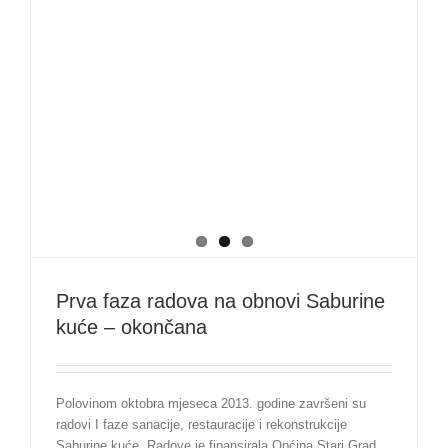
Prva faza radova na obnovi Saburine
kuće – okončana
Polovinom oktobra mjeseca 2013. godine završeni su
radovi I faze sanacije, restauracije i rekonstrukcije
Saburine kuće. Radove je finansirala Općina Stari Grad,