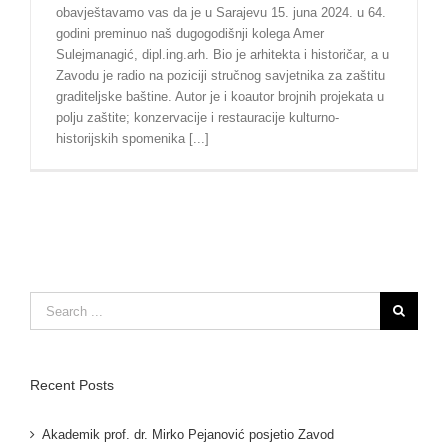
obavještavamo vas da je u Sarajevu 15. juna 2024. u 64.
godini preminuo naš dugogodišnji kolega Amer
Sulejmanagić, dipl.ing.arh. Bio je arhitekta i historičar, a u
Zavodu je radio na poziciji stručnog savjetnika za zaštitu
graditeljske baštine. Autor je i koautor brojnih projekata u
polju zaštite; konzervacije i restauracije kulturno-
historijskih spomenika [...]
Search
for:
Recent Posts
Akademik prof. dr. Mirko Pejanović posjetio Zavod