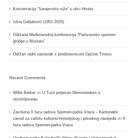
Konzervacija “Sarajevske ruže” u ulici Hiseta
Iskra Galijatović (1951-2026)
Održana Međunarodna konferencija “Partizansko spomen-
groblje u Mostaru”
Održan radni sastanak s predstavnicom Općine Trnovo
Recent Comments
Willie Barker
on
U Tuzli potpisan Memorandum o
razumijevanju
Završena II faza radova Spomen-parka Vraca – Kantonalni
zavod za zaštitu kulturno-historijskog i prirodnog naslijeđa
on
II
faza radova Spomen-parka Vraca
Uređenje parka Kalin hadži Alijine džamije / Idejni projekat –