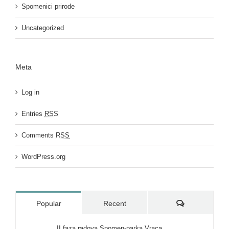
Spomenici prirode
Uncategorized
Meta
Log in
Entries
RSS
Comments
RSS
WordPress.org
Comments
Popular
Recent
II faza radova Spomen-parka Vraca