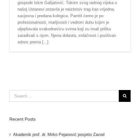
gospođe Iskre Galijatović. Tokom svog radnog vijeka u
našoj Ustanovi ostavila je neizbrisiv trag kao vrijedna,
savjesna i predana kolegica. Pamtit ćemo je po
profesionalnosti, marljivosti i vedrom duhu kojim je
uljepšavala svakodnevicu svima koji su imali priliku
sarađivati s njom. Njena dobrota, srdačnost i pozitivan
odnos prema [...]
Search
for:
Recent Posts
Akademik prof. dr. Mirko Pejanović posjetio Zavod