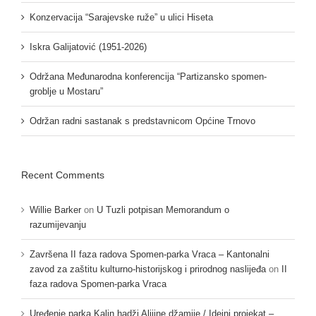
Konzervacija “Sarajevske ruže” u ulici Hiseta
Iskra Galijatović (1951-2026)
Održana Međunarodna konferencija “Partizansko spomen-
groblje u Mostaru”
Održan radni sastanak s predstavnicom Općine Trnovo
Recent Comments
Willie Barker
on
U Tuzli potpisan Memorandum o
razumijevanju
Završena II faza radova Spomen-parka Vraca – Kantonalni
zavod za zaštitu kulturno-historijskog i prirodnog naslijeđa
on
II
faza radova Spomen-parka Vraca
Uređenje parka Kalin hadži Alijine džamije / Idejni projekat –