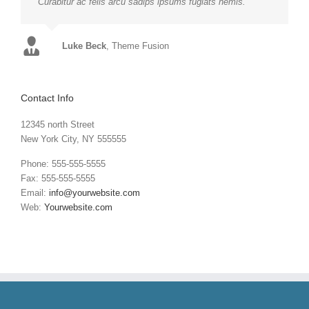
Curabitur ac felis arcu sadips ipsums fugiats nemis.
Luke Beck
,
Theme Fusion
Contact Info
12345 north Street
New York City, NY 555555
Phone: 555-555-5555
Fax: 555-555-5555
Email:
info@yourwebsite.com
Web:
Yourwebsite.com