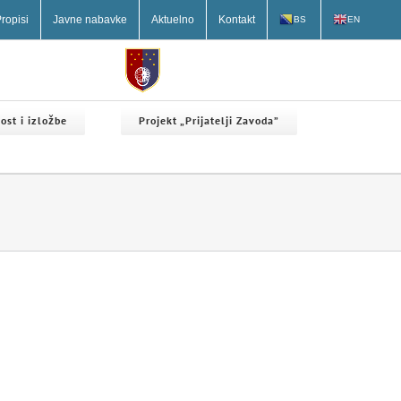
ropisi
Javne nabavke
Aktuelno
Kontakt
BS
EN
ost i izložbe
Projekt „Prijatelji Zavoda”