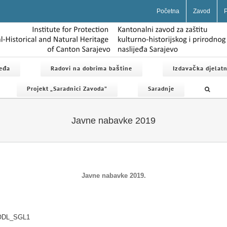
Početna
Zavod
P
jeđa
Radovi na dobrima baštine
Izdavačka djelatn
Projekt „Saradnici Zavoda”
Saradnje
Javne nabavke 2019
Javne nabavke 2019.
ODL_SGL1