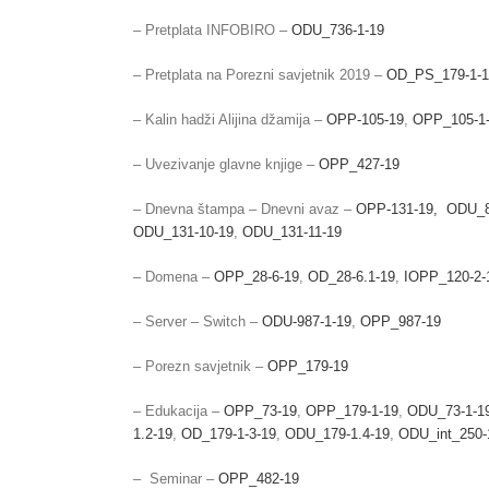
– Pretplata INFOBIRO –
ODU_736-1-19
– Pretplata na Porezni savjetnik 2019 –
OD_PS_179-1-1
– Kalin hadži Alijina džamija –
OPP-105-19
,
OPP_105-1
– Uvezivanje glavne knjige –
OPP_427-19
– Dnevna štampa – Dnevni avaz –
OPP-131-19,
ODU_8
ODU_131-10-19
,
ODU_131-11-19
– Domena –
OPP_28-6-19
,
OD_28-6.1-19
,
IOPP_120-2-
– Server – Switch –
ODU-987-1-19
,
OPP_987-19
– Porezn savjetnik –
OPP_179-19
– Edukacija –
OPP_73-19
,
OPP_179-1-19
,
ODU_73-1-1
1.2-19
,
OD_179-1-3-19
,
ODU_179-1.4-19
,
ODU_int_250-
– Seminar –
OPP_482-19