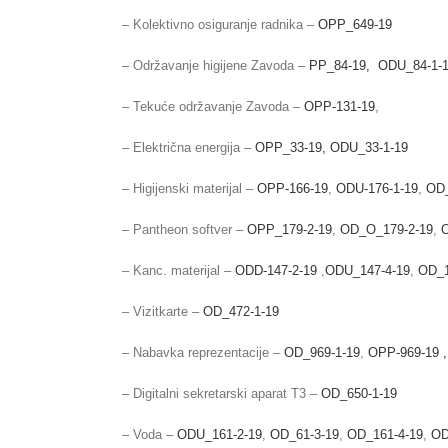
– Kolektivno osiguranje radnika –
OPP_649-19
– Održavanje higijene Zavoda –
PP_84-19,
ODU_84-1-
– Tekuće održavanje Zavoda –
OPP-131-19
,
– Električna energija –
OPP_33-19,
ODU_33-1-19
– Higijenski materijal –
OPP-166-19
,
ODU-176-1-19
,
OD_
– Pantheon softver –
OPP_179-2-19
,
OD_O_179-2-19
,
O
– Kanc. materijal –
ODD-147-2-19
,
ODU_147-4-19
,
OD_1
– Vizitkarte –
OD_472-1-19
– Nabavka reprezentacije –
OD_969-1-19
,
OPP-969-19 ,
– Digitalni sekretarski aparat T3 –
OD_650-1-19
– Voda –
ODU_161-2-19
,
OD_61-3-19
,
OD_161-4-19
,
OD