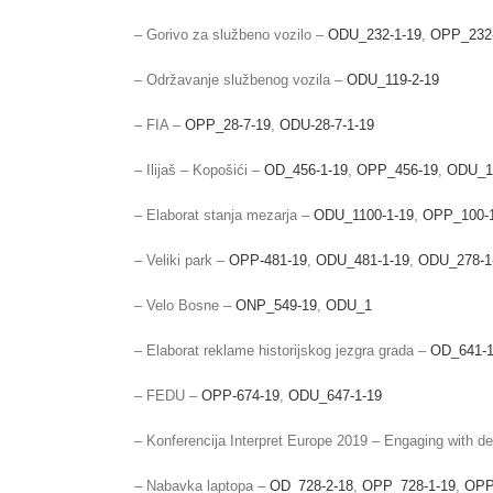
– Gorivo za službeno vozilo –
ODU_232-1-19
,
OPP_232
– Održavanje službenog vozila –
ODU_119-2-19
– FIA –
OPP_28-7-19
,
ODU-28-7-1-19
– Ilijaš – Kopošići –
OD_456-1-19
,
OPP_456-19
,
ODU_11
– Elaborat stanja mezarja –
ODU_1100-1-19
,
OPP_100-
– Veliki park –
OPP-481-19
,
ODU_481-1-19
,
ODU_278-1
– Velo Bosne –
ONP_549-19
,
ODU_1
– Elaborat reklame historijskog jezgra grada –
OD_641-1
– FEDU –
OPP-674-19
,
ODU_647-1-19
– Konferencija Interpret Europe 2019 – Engaging with d
– Nabavka laptopa –
OD_728-2-18
,
OPP_728-1-19
,
OPP