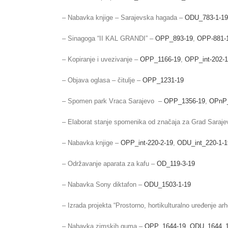
– Nabavka knjige – Sarajevska hagada –
ODU_783-1-19
– Sinagoga “II KAL GRANDI” –
OPP_893-19
,
OPP-881-
– Kopiranje i uvezivanje –
OPP_1166-19
,
OPP_int-202-1
– Objava oglasa – čitulje –
OPP_1231-19
– Spomen park Vraca Sarajevo –
OPP_1356-19
,
OPnP_
– Elaborat stanje spomenika od značaja za Grad Saraj
– Nabavka knjige –
OPP_int-220-2-19
,
ODU_int_220-1-1
– Održavanje aparata za kafu –
OD_119-3-19
– Nabavka Sony diktafon –
ODU_1503-1-19
– Izrada projekta “Prostorno, hortikulturalno uređenje 
– Nabavka zimskih guma –
OPP_1644-19
,
ODU_1644_