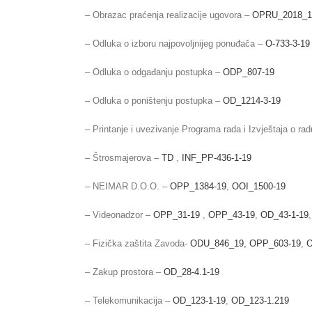
– Obrazac praćenja realizacije ugovora –
OPRU_2018_1
– Odluka o izboru najpovoljnijeg ponuđača –
O-733-3-19
– Odluka o odgađanju postupka –
ODP_807-19
– Odluka o poništenju postupka –
OD_1214-3-19
– Printanje i uvezivanje Programa rada i Izvještaja o ra
– Štrosmajerova –
TD
,
INF_PP-436-1-19
– NEIMAR D.O.O. –
OPP_1384-19
,
OOI_1500-19
– Videonadzor –
OPP_31-19
,
OPP_43-19
,
OD_43-1-19
– Fizička zaštita Zavoda-
ODU_846_19,
OPP_603-19
,
O
– Zakup prostora –
OD_28-4.1-19
– Telekomunikacija –
OD_123-1-19
,
OD_123-1.219