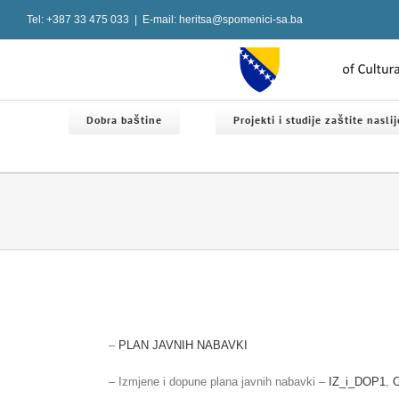
Skip
Tel: +387 33 475 033
|
E-mail: heritsa@spomenici-sa.ba
to
content
Dobra baštine
Projekti i studije zaštite nasli
–
PLAN JAVNIH NABAVKI
– Izmjene i dopune plana javnih nabavki –
IZ_i_DOP1
,