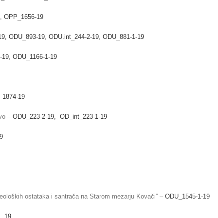
,
OPP_1656-19
19,
ODU_893-19
,
ODU.int_244-2-19
,
ODU_881-1-19
-19
,
ODU_1166-1-19
1874-19
evo –
ODU_223-2-19,
OD_int_223-1-19
9
arheoloških ostataka i santrača na Starom mezarju Kovači” –
ODU_1545-1-19
1_19