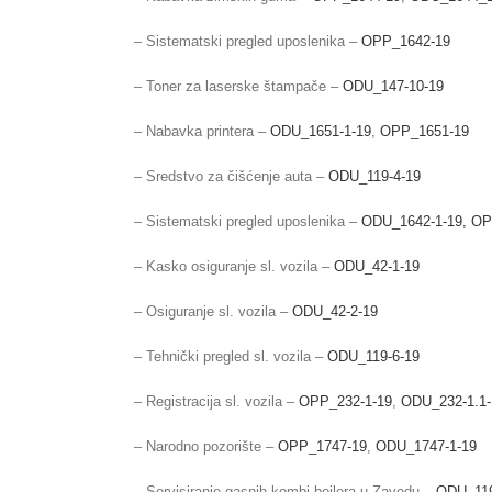
– Sistematski pregled uposlenika –
OPP_1642-19
– Toner za laserske štampače –
ODU_147-10-19
– Nabavka printera –
ODU_1651-1-19
,
OPP_1651-19
– Sredstvo za čišćenje auta –
ODU_119-4-19
– Sistematski pregled uposlenika –
ODU_1642-1-19,
OP
– Kasko osiguranje sl. vozila –
ODU_42-1-19
– Osiguranje sl. vozila –
ODU_42-2-19
– Tehnički pregled sl. vozila –
ODU_119-6-19
– Registracija sl. vozila –
OPP_232-1-19
,
ODU_232-1.1-
– Narodno pozorište –
OPP_1747-19
,
ODU_1747-1-19
– Servisiranje gasnih kombi bojlera u Zavodu –
ODU_119