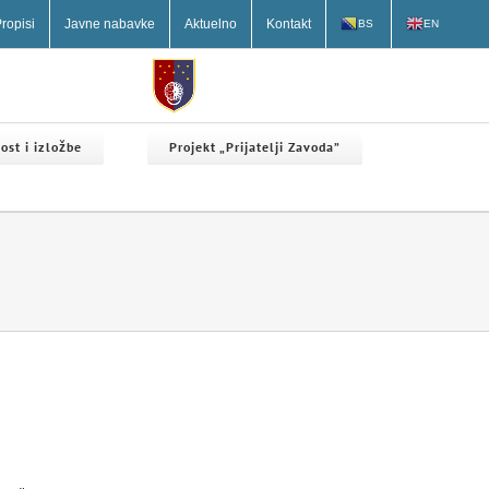
ropisi
Javne nabavke
Aktuelno
Kontakt
BS
EN
ost i izložbe
Projekt „Prijatelji Zavoda”