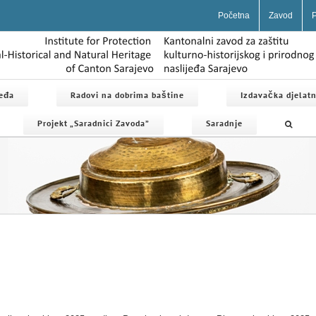
Početna
Zavod
P
jeđa
Radovi na dobrima baštine
Izdavačka djelatn
Projekt „Saradnici Zavoda”
Saradnje