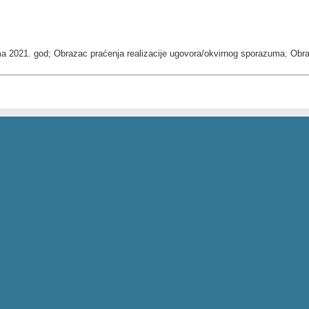
ma 2021. god;
Obrazac praćenja realizacije ugovora/okvirnog sporazuma
;
Obra