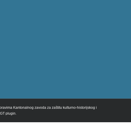
m pravima Kantonalnog zavoda za zaštitu kulturno-historijskog i
 GT plugin.