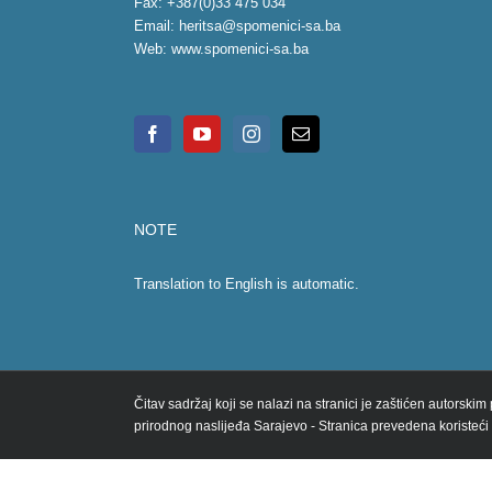
Fax: +387(0)33 475 034
Email:
heritsa@spomenici-sa.ba
Web:
www.spomenici-sa.ba
NOTE
Translation to English is automatic.
Čitav sadržaj koji se nalazi na stranici je zaštićen autorski
prirodnog naslijeđa Sarajevo - Stranica prevedena koristeći