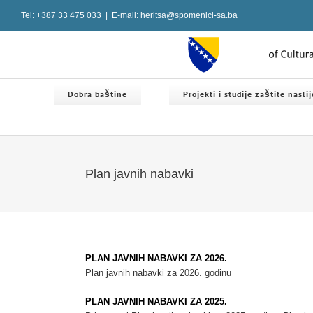
Skip
Tel: +387 33 475 033
|
E-mail: heritsa@spomenici-sa.ba
to
content
Dobra baštine
Projekti i studije zaštite nasli
Plan javnih nabavki
PLAN JAVNIH NABAVKI ZA 2026.
Plan javnih nabavki za 2026. godinu
PLAN JAVNIH NABAVKI ZA 2025.