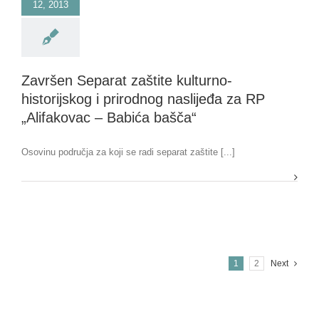
12, 2013
Završen Separat zaštite kulturno-
historijskog i prirodnog naslijeđa za RP
„Alifakovac – Babića bašča“
Osovinu područja za koji se radi separat zaštite [...]
1
2
Next