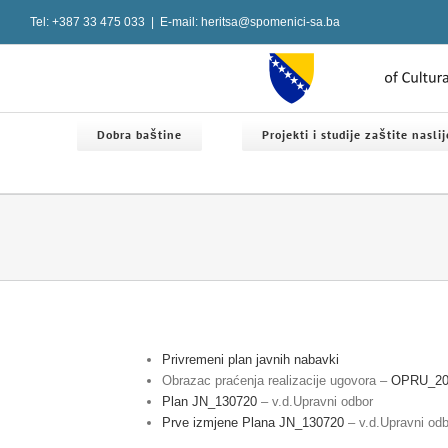
Skip
Tel: +387 33 475 033
|
E-mail: heritsa@spomenici-sa.ba
to
content
Dobra baštine
Projekti i studije zaštite nasli
Privremeni plan javnih nabavki
Obrazac praćenja realizacije ugovora –
OPRU_2
Plan JN_130720
– v.d.Upravni odbor
Prve izmjene Plana JN_130720
– v.d.Upravni odb