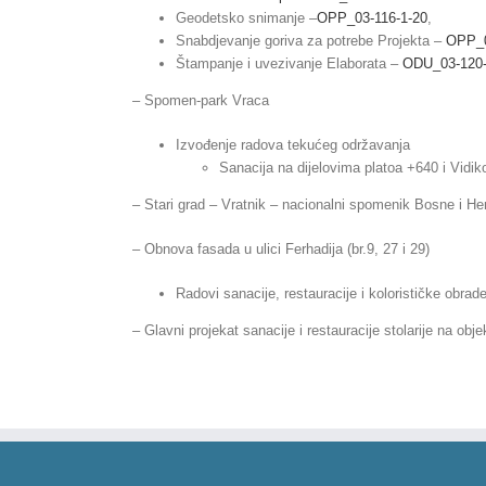
Geodetsko snimanje –
OPP_03-116-1-20
,
Snabdjevanje goriva za potrebe Projekta –
OPP_0
Štampanje i uvezivanje Elaborata –
ODU_03-120-
– Spomen-park Vraca
Izvođenje radova tekućeg održavanja
Sanacija na dijelovima platoa +640 i Vid
– Stari grad – Vratnik – nacionalni spomenik Bosne i H
– Obnova fasada u ulici Ferhadija (br.9, 27 i 29)
Radovi sanacije, restauracije i kolorističke obra
– Glavni projekat sanacije i restauracije stolarije na ob