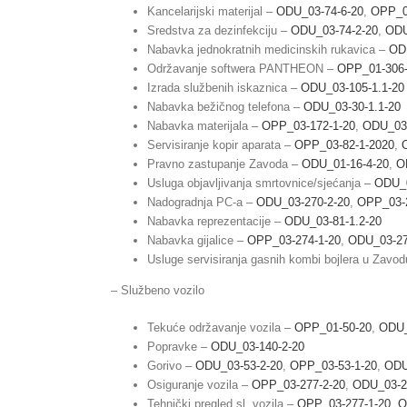
Kancelarijski materijal –
ODU_03-74-6-20
,
OPP_0
Sredstva za dezinfekciju –
ODU_03-74-2-20
,
ODU
Nabavka jednokratnih medicinskih rukavica –
OD
Održavanje softwera PANTHEON –
OPP_01-306-
Izrada službenih iskaznica –
ODU_03-105-1.1-20
Nabavka bežičnog telefona –
ODU_03-30-1.1-20
Nabavka materijala –
OPP_03-172-1-20
,
ODU_03-
Servisiranje kopir aparata –
OPP_03-82-1-2020
,
Pravno zastupanje Zavoda –
ODU_01-16-4-20
,
O
Usluga objavljivanja smrtovnice/sjećanja –
ODU_0
Nadogradnja PC-a –
ODU_03-270-2-20
,
OPP_03-2
Nabavka reprezentacije –
ODU_03-81-1.2-20
Nabavka gijalice –
OPP_03-274-1-20
,
ODU_03-27
Usluge servisiranja gasnih kombi bojlera u Zavo
– Službeno vozilo
Tekuće održavanje vozila –
OPP_01-50-20
,
ODU_
Popravke –
ODU_03-140-2-20
Gorivo –
ODU_03-53-2-20
,
OPP_03-53-1-20
,
ODU
Osiguranje vozila –
OPP_03-277-2-20
,
ODU_03-2
Tehnički pregled sl. vozila –
OPP_03-277-1-20
,
O