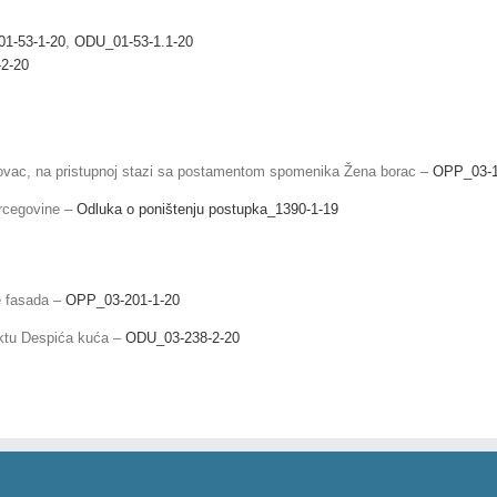
1-53-1-20
,
ODU_01-53-1.1-20
2-20
ikovac, na pristupnoj stazi sa postamentom spomenika Žena borac –
OPP_03-1
ercegovine –
Odluka o poništenju postupka_1390-1-19
de fasada –
OPP_03-201-1-20
jektu Despića kuća –
ODU_03-238-2-20