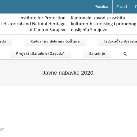
Početna
Zavod
P
jeđa
Radovi na dobrima baštine
Izdavačka djelatn
Projekt „Saradnici Zavoda”
Saradnje
Javne nabavke 2020.
0
or