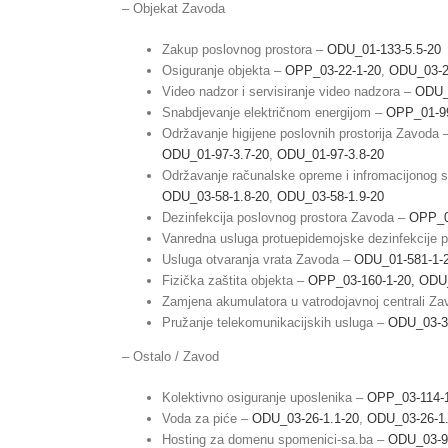
– Objekat Zavoda
Zakup poslovnog prostora –
ODU_01-133-5.5-20
Osiguranje objekta –
OPP_03-22-1-20
,
ODU_03-2
Video nadzor i servisiranje video nadzora –
ODU_
Snabdjevanje električnom energijom –
OPP_01-9
Održavanje higijene poslovnih prostorija Zavoda
ODU_01-97-3.7-20
,
ODU_01-97-3.8-20
Održavanje računalske opreme i infromacijonog
ODU_03-58-1.8-20
,
ODU_03-58-1.9-20
Dezinfekcija poslovnog prostora Zavoda –
OPP_0
Vanredna usluga protuepidemojske dezinfekcije 
Usluga otvaranja vrata Zavoda –
ODU_01-581-1-
Fizička zaštita objekta –
OPP_03-160-1-20,
ODU_
Zamjena akumulatora u vatrodojavnoj centrali Z
Pružanje telekomunikacijskih usluga –
ODU_03-3
– Ostalo / Zavod
Kolektivno osiguranje uposlenika –
OPP_03-114-
Voda za piće –
ODU_03-26-1.1-20
,
ODU_03-26-1.
Hosting za domenu spomenici-sa.ba –
ODU_03-9