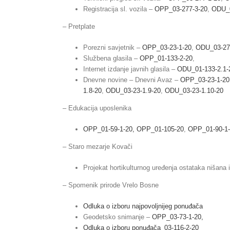
Registracija sl. vozila –
OPP_03-277-3-20
,
ODU_0
– Pretplate
Porezni savjetnik –
OPP_03-23-1-20
,
ODU_03-27-
Službena glasila –
OPP_01-133-2-20
,
Internet izdanje javnih glasila –
ODU_01-133-2.1-
Dnevne novine – Dnevni Avaz –
OPP_03-23-1-20
1.8-20
,
ODU_03-23-1.9-20
,
ODU_03-23-1.10-20
– Edukacija uposlenika
OPP_01-59-1-20,
OPP_01-105-20
,
OPP_01-90-1
– Staro mezarje Kovači
Projekat hortikulturnog uređenja ostataka nišan
– Spomenik prirode Vrelo Bosne
Odluka o izboru najpovoljnijeg ponuđača
Geodetsko snimanje –
OPP_03-73-1-20,
Odluka o izboru ponuđača_03-116-2-20