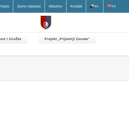
ropisi
Javne nabavke
Aktuelno
Kontakt
BS
EN
ost i izložbe
Projekt „Prijatelji Zavoda”