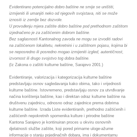
Evidentirano potencijalno dobro baštine ne smije se uništiti,
izmijeniti ili umanjiti neko od njegovih svojstava, niti se može
iznositi iz zemlje bez dozvole.
U provođenju mjera zaštite dobro baštine pod prethodnom zaštitom
izjednačeno je za zaštićenim dobrom baštine.
Bez saglasnosti Kantonalnog zavoda ne mogu se izvoditi radovi
na zaštićenom lokalitetu, nekretnini i u zaštitnom pojasu, kojima bi
se neposredno ili posredno mogao izmijeniti izgled, autentičnost,
izvornost ili drugo svojstvo tog dobra baštine.
(Iz Zakona o zaštiti kulturne baštine, Sarajevo 2001.)
Evidentiranje, valorizacija i kategorizacija kulturne baštine
predstavljaju osnov sagledavanja kako obima, tako i vrijednosti
kulturne baštine. Istovremeno, predstavljaju osnov za utvrđivanje
načina korištenja baštine, kao i direktan odraz kulturne baštine na
društvenu zajednicu, odnosno odraz zajednice prema dobrima
kulturne baštine. Izrada Liste evidentiranih, prethodno zaštićenih i
zaštićenih nepokretnih spomenika kulture i prirodne baštine
Kantona Sarajevo je kontinuiran proces u okviru osnovnih
djelatnosti službe zaštite, koji pored primarne uloge-ažurne
informacije o stanju pojedinačnih dobara, ima i dokumentarnu