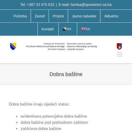
Skip
Tel: +387 33 475 033
|
E-mail: heritsa@spomenici-sa.ba
to
content
Početna
Zavod
Propisi
Javne nabavke
Aktuelno
Kontakt
BS
EN
Dobra baštine
Dobra baštine imaju sljedeći status:
evidentirana potencijalna dobra baštine
dobra baštine pod prethodnom zaštitom
zaštićena dobra baštine