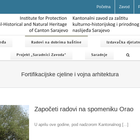
Početna
Zavod
P
jeđa
Radovi na dobrima baštine
Izdavačka djelatn
Projekt „Saradnici Zavoda”
Saradnje
Fortifikacijske cjeline i vojna arhitektura
Započeti radovi na spomeniku Orao
U aprilu ove godine, pod nadzorom Kantonalnog [...]