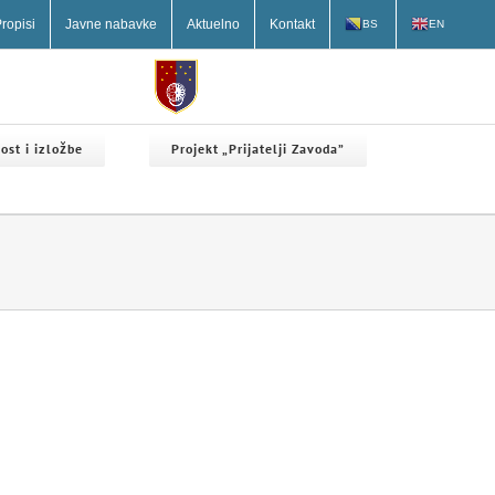
ropisi
Javne nabavke
Aktuelno
Kontakt
BS
EN
ost i izložbe
Projekt „Prijatelji Zavoda”