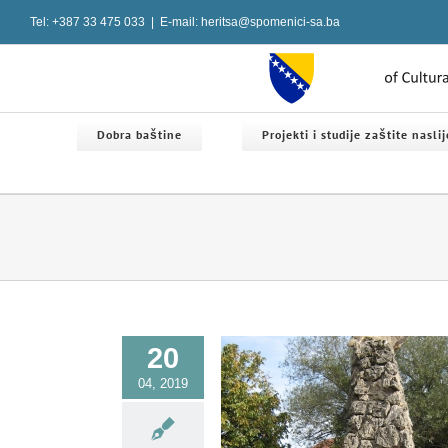
Skip
Tel: +387 33 475 033
|
E-mail: heritsa@spomenici-sa.ba
to
content
Dobra baštine
Projekti i studije zaštite nasli
20
04, 2019