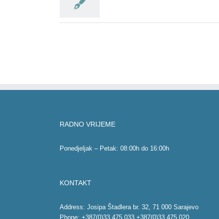
RADNO VRIJEME
Ponedjeljak – Petak: 08:00h do 16:00h
KONTAKT
Address: Josipa Štadlera br. 32, 71 000 Sarajevo
Phone: +387(0)33 475 033 +387(0)33 475 020