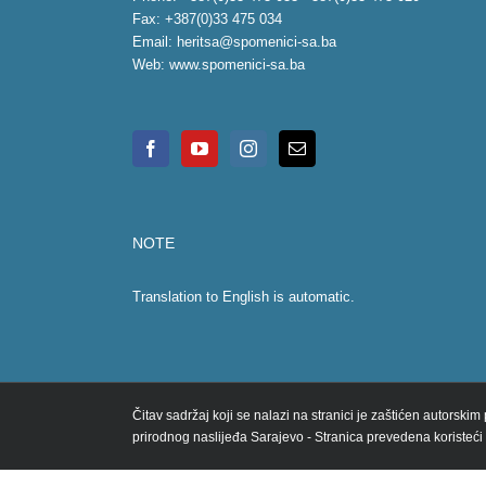
Fax: +387(0)33 475 034
Email:
heritsa@spomenici-sa.ba
Web:
www.spomenici-sa.ba
NOTE
Translation to English is automatic.
Čitav sadržaj koji se nalazi na stranici je zaštićen autorski
prirodnog naslijeđa Sarajevo - Stranica prevedena koristeći