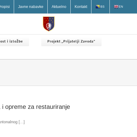
ropisi
Javne nabavke
Aktuelno
Kontakt
BS
EN
ost i izložbe
Projekt „Prijatelji Zavoda”
a i opreme za restauriranje
tonalnog [...]