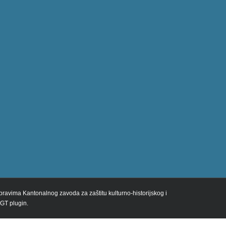
m pravima Kantonalnog zavoda za zaštitu kulturno-historijskog i
 GT plugin.