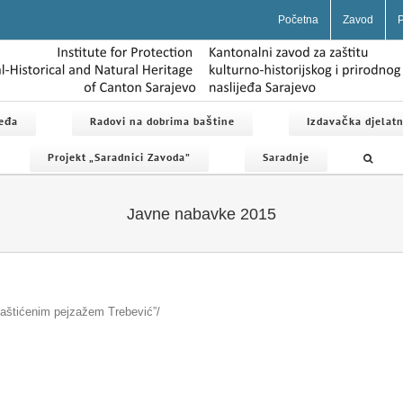
Početna
Zavod
P
jeđa
Radovi na dobrima baštine
Izdavačka djelatn
Projekt „Saradnici Zavoda”
Saradnje
Javne nabavke 2015
Zaštićenim pejzažem Trebević”/