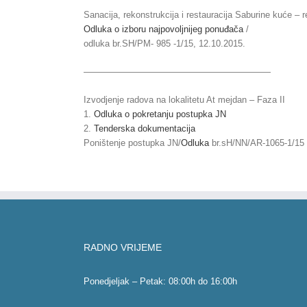
Sanacija, rekonstrukcija i restauracija Saburine kuće – real
Odluka o izboru najpovoljnijeg ponuđača
/
odluka br.SH/PM- 985 -1/15, 12.10.2015.
—————————————————————
Izvodjenje radova na lokalitetu At mejdan – Faza II
1.
Odluka o pokretanju postupka JN
2.
Tenderska dokumentacija
Poništenje postupka JN/
Odluka
br.sH/NN/AR-1065-1/15
RADNO VRIJEME
Ponedjeljak – Petak: 08:00h do 16:00h