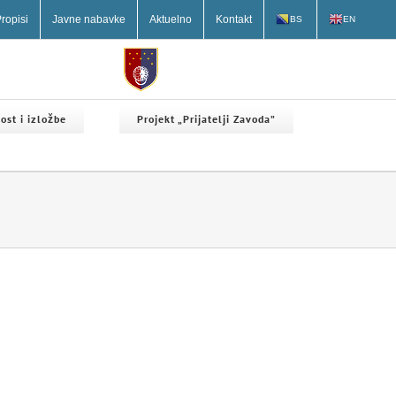
ropisi
Javne nabavke
Aktuelno
Kontakt
BS
EN
ost i izložbe
Projekt „Prijatelji Zavoda”