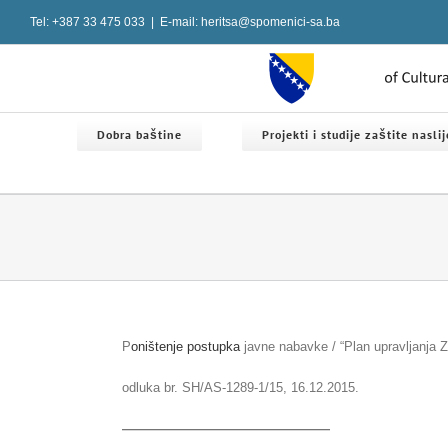
Skip
Tel: +387 33 475 033
|
E-mail: heritsa@spomenici-sa.ba
to
content
Dobra baštine
Projekti i studije zaštite nasli
P
oništenje postupka
javne nabavke / “Plan upravljanja 
odluka br. SH/AS-1289-1/15, 16.12.2015.
————————————————