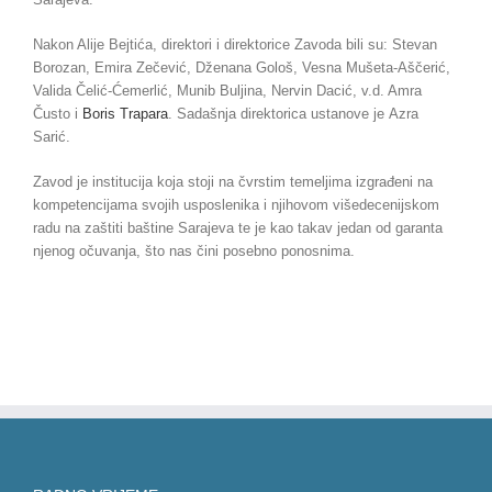
Nakon Alije Bejtića, direktori i direktorice Zavoda bili su: Stevan
Borozan, Emira Zečević, Dženana Gološ, Vesna Mušeta-Aščerić,
Valida Čelić-Ćemerlić, Munib Buljina, Nervin Dacić, v.d. Amra
Čusto i
Boris Trapara
. Sadašnja direktorica ustanove je Azra
Sarić.
Zavod je institucija koja stoji na čvrstim temeljima izgrađeni na
kompetencijama svojih usposlenika i njihovom višedecenijskom
radu na zaštiti baštine Sarajeva te je kao takav jedan od garanta
njenog očuvanja, što nas čini posebno ponosnima.