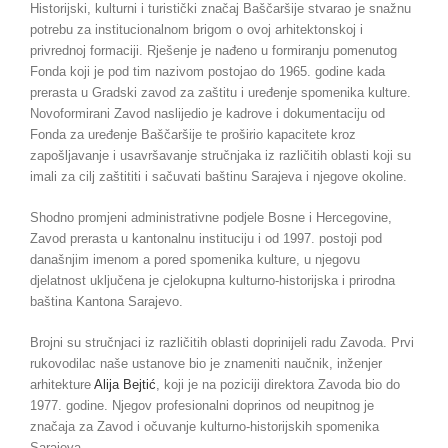
Historijski, kulturni i turistički značaj Baščaršije stvarao je snažnu
potrebu za institucionalnom brigom o ovoj arhitektonskoj i
privrednoj formaciji. Rješenje je nađeno u formiranju pomenutog
Fonda koji je pod tim nazivom postojao do 1965. godine kada
prerasta u Gradski zavod za zaštitu i uređenje spomenika kulture.
Novoformirani Zavod naslijedio je kadrove i dokumentaciju od
Fonda za uređenje Baščaršije te proširio kapacitete kroz
zapošljavanje i usavršavanje stručnjaka iz različitih oblasti koji su
imali za cilj zaštititi i sačuvati baštinu Sarajeva i njegove okoline.
Shodno promjeni administrativne podjele Bosne i Hercegovine,
Zavod prerasta u kantonalnu instituciju i od 1997. postoji pod
današnjim imenom a pored spomenika kulture, u njegovu
djelatnost uključena je cjelokupna kulturno-historijska i prirodna
baština Kantona Sarajevo.
Brojni su stručnjaci iz različitih oblasti doprinijeli radu Zavoda. Prvi
rukovodilac naše ustanove bio je znameniti naučnik, inženjer
arhitekture
Alija Bejtić
, koji je na poziciji direktora Zavoda bio do
1977. godine. Njegov profesionalni doprinos od neupitnog je
značaja za Zavod i očuvanje kulturno-historijskih spomenika
Sarajeva.