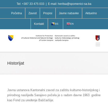
Skip
Tel: +387 33 475 033
|
E-mail: heritsa@spomenici-sa.ba
to
content
Početna
Zavod
Propisi
Javne nabavke
Aktuelno
Kontakt
BS
EN
Historijat
Javna ustanova Kantonalni zavod za zaštitu kulturno-historijskog i
prirodnog naslijeđa Sarajevo počela je s radom davne 1963. godine
kao Fond za uređenje Baščaršije.