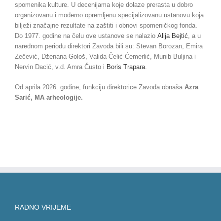
spomenika kulture. U decenijama koje dolaze prerasta u dobro
organizovanu i moderno opremljenu specijalizovanu ustanovu koja
bilježi značajne rezultate na zaštiti i obnovi spomeničkog fonda.
Do 1977. godine na čelu ove ustanove se nalazio
Alija Bejtić
, a u
narednom periodu direktori Zavoda bili su: Stevan Borozan, Emira
Zečević, Dženana Gološ, Valida Čelić-Ćemerlić, Munib Buljina i
Nervin Dacić, v.d. Amra Čusto i
Boris Trapara
.
Od aprila 2026. godine, funkciju direktorice Zavoda obnaša
Azra
Sarić, MA arheologije.
RADNO VRIJEME