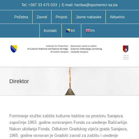
Skip
Tel: +387 33 475 033
|
E-mail: heritsa@spomenici-sa.ba
to
content
Početna
Zavod
Propisi
Javne nabavke
Aktuelno
Kontakt
BS
EN
Direktor
Formiranje službe zaštite kulturne baštine na prostoru Sarajeva
započinje 1963. godine osnivanjem Fonda za uređenje Baščaršije.
Nakon ukidanja Fonda, Odlukom Gradskog vijeća grada Sarajeva,
1965. godine osnovan je Gradski zavod za zaštitu i uređenje