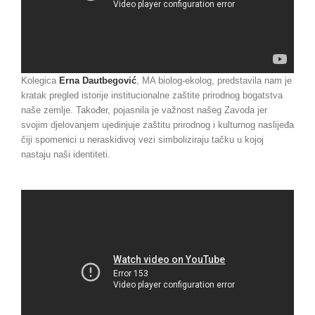
Kolegica
Erna Dautbegović
, MA biolog-ekolog, predstavila nam je
kratak pregled istorije institucionalne zaštite prirodnog bogatstva
naše zemlje. Također, pojasnila je važnost našeg Zavoda jer
svojim djelovanjem ujedinjuje zaštitu prirodnog i kulturnog naslijeđa
čiji spomenici u neraskidivoj vezi simboliziraju tačku u kojoj
nastaju naši identiteti.