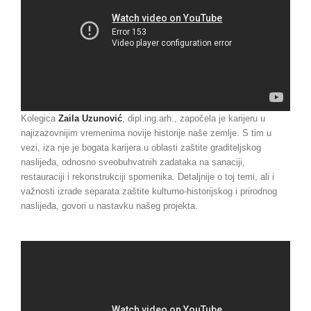
Kolegica
Zaila Uzunović
, dipl.ing.arh., započela je karijeru u
najizazovnijim vremenima novije historije naše zemlje. S tim u
vezi, iza nje je bogata karijera u oblasti zaštite graditeljskog
naslijeđa, odnosno sveobuhvatnih zadataka na sanaciji,
restauraciji i rekonstrukciji spomenika. Detaljnije o toj temi, ali i
važnosti izrade separata zaštite kulturno-historijskog i prirodnog
naslijeđa, govori u nastavku našeg projekta.