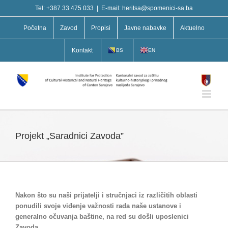
Skip
Tel: +387 33 475 033
|
E-mail: heritsa@spomenici-sa.ba
to
content
Početna
Zavod
Propisi
Javne nabavke
Aktuelno
Kontakt
BS
EN
Projekt „Saradnici Zavoda”
Nakon što su naši prijatelji i stručnjaci iz različitih oblasti
ponudili svoje viđenje važnosti rada naše ustanove i
generalno očuvanja baštine, na red su došli uposlenici
Zavoda.