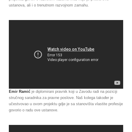
ustanova, ali i o trenutnom razvojnom zamahu.
Emir Ramić
je diplomirani pravnik koji u Zavodu radi na poziciji
stručnog saradnika za pravne poslove. Naš kolega također je
učestvovao u ovom projektu gdje je sa stanovišta vlastite profesije
govorio o radu ove ustanove.