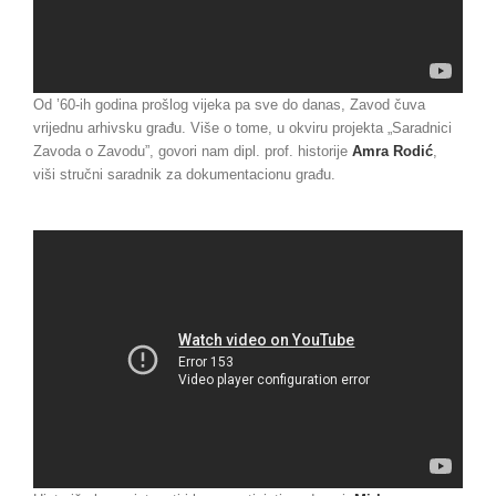
Od ’60-ih godina prošlog vijeka pa sve do danas, Zavod čuva
vrijednu arhivsku građu. Više o tome, u okviru projekta „Saradnici
Zavoda o Zavodu”, govori nam dipl. prof. historije
Amra Rodić
,
viši stručni saradnik za dokumentacionu građu.