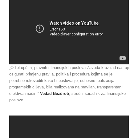
„Odjel opštih, pravnih i finansijskih poslova Zavoda kroz rad nastoji
osigurati primjenu pravila, politika i procedura kojima se je
potrebno rukovoditi kako bi poslovanje, odnosno realizacija
programskih ciljeva, bila realizovana na pravilan, transparentan i
efektivan način.”
Vedad Bezdrob
, stručni saradnik za finansijske
poslove.