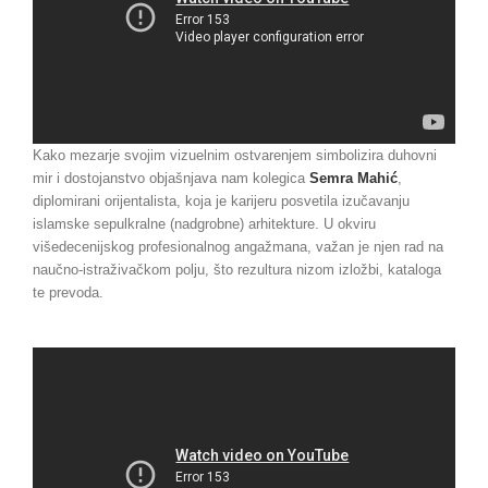
Kako mezarje svojim vizuelnim ostvarenjem simbolizira duhovni
mir i dostojanstvo objašnjava nam kolegica
Semra Mahić
,
diplomirani orijentalista, koja je karijeru posvetila izučavanju
islamske sepulkralne (nadgrobne) arhitekture. U okviru
višedecenijskog profesionalnog angažmana, važan je njen rad na
naučno-istraživačkom polju, što rezultura nizom izložbi, kataloga
te prevoda.