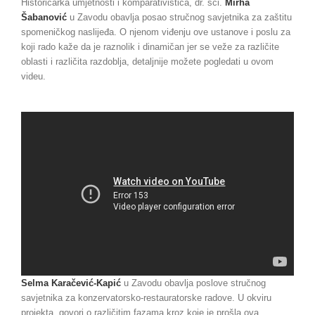
Historičarka umjetnosti i komparativistica, dr. sci.
Mirha
Šabanović
u Zavodu obavlja posao stručnog savjetnika za zaštitu
spomeničkog naslijeđa. O njenom viđenju ove ustanove i poslu za
koji rado kaže da je raznolik i dinamičan jer se veže za različite
oblasti i različita razdoblja, detaljnije možete pogledati u ovom
videu.
Selma Karačević-Kapić
u Zavodu obavlja poslove stručnog
savjetnika za konzervatorsko-restauratorske radove. U okviru
projekta, govori o različitim fazama kroz koje je prošla ova