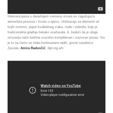
Intervencijama u današnjem vremenu stvara se zagušujuća
atmosfera prostora i života u njemu. Uništavaju se elementi od
kojih ovisimo, poput kvalitetnog zraka, vode i zelenila, koje je
tradicionalna gradnja itekako uvažavala. A, budući da je uloga
očuvanja naše baštine izuzetno kompleksan i izazovan posao, šta
je to na čemu se treba kontinuirano raditi, govori saradnica
Zavoda,
Amira Radončić
, dipl.ing.arh.