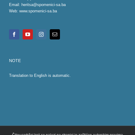
Email:
heritsa@spomenici-sa.ba
Web:
www.spomenici-sa.ba
NOTE
Translation to English is automatic.
Čitav sadržaj koji se nalazi na stranici je zaštićen autorskim pravima