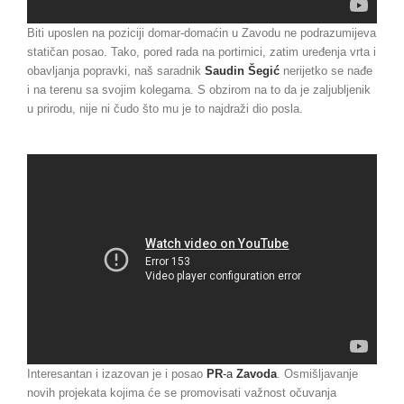
Biti uposlen na poziciji domar-domaćin u Zavodu ne podrazumijeva
statičan posao. Tako, pored rada na portirnici, zatim uređenja vrta i
obavljanja popravki, naš saradnik
Saudin Šegić
nerijetko se nađe
i na terenu sa svojim kolegama. S obzirom na to da je zaljubljenik
u prirodu, nije ni čudo što mu je to najdraži dio posla.
Interesantan i izazovan je i posao
PR
-a
Zavoda
. Osmišljavanje
novih projekata kojima će se promovisati važnost očuvanja