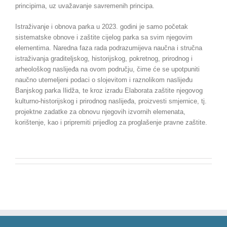
principima, uz uvažavanje savremenih principa.
Istraživanje i obnova parka u 2023. godini je samo početak
sistematske obnove i zaštite cijelog parka sa svim njegovim
elementima. Naredna faza rada podrazumijeva naučna i stručna
istraživanja graditeljskog, historijskog, pokretnog, prirodnog i
arheološkog naslijeđa na ovom području, čime će se upotpuniti
naučno utemeljeni podaci o slojevitom i raznolikom naslijeđu
Banjskog parka Ilidža, te kroz izradu Elaborata zaštite njegovog
kulturno-historijskog i prirodnog naslijeđa, proizvesti smjernice, tj.
projektne zadatke za obnovu njegovih izvornih elemenata,
korištenje, kao i pripremiti prijedlog za proglašenje pravne zaštite.