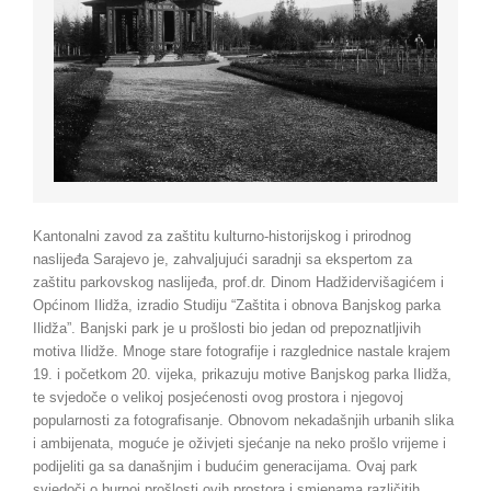
Kantonalni zavod za zaštitu kulturno-historijskog i prirodnog
naslijeđa Sarajevo je, zahvaljujući saradnji sa ekspertom za
zaštitu parkovskog naslijeđa, prof.dr. Dinom Hadžidervišagićem i
Općinom Ilidža, izradio Studiju “Zaštita i obnova Banjskog parka
Ilidža”. Banjski park je u prošlosti bio jedan od prepoznatljivih
motiva Ilidže. Mnoge stare fotografije i razglednice nastale krajem
19. i početkom 20. vijeka, prikazuju motive Banjskog parka Ilidža,
te svjedoče o velikoj posjećenosti ovog prostora i njegovoj
popularnosti za fotografisanje. Obnovom nekadašnjih urbanih slika
i ambijenata, moguće je oživjeti sjećanje na neko prošlo vrijeme i
podijeliti ga sa današnjim i budućim generacijama. Ovaj park
svjedoči o burnoj prošlosti ovih prostora i smjenama različitih