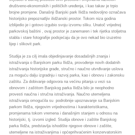
društveno-ekonomskih i političkih uređenja, i kao takav je trpio
brojne promjene. Današnji Banjski park Ilidža nedovoljno označava
historijsko prepoznatljiv ilidžanski prostor. Tokom niza godina
izblijedio je i gotovo izgubio svoju izvornu sliku. Unatoč vrijednoj
parkovskoj baštini , ovaj prostor je zanemaren i tek rijetka stoljetna
stabla i stare fotografije podsjećaju da je ovo nekad bio izuzetno
lijep i slikovit park.
Studija je za cilj imala objedinjavanje dosadašnjih znanja i
istraživanja o Banjskom parku Ilidža, provođenje novih dodatnih
istraživanja historijske građe, stručno i naučno utvrđivanje uslova
za moguću dalju izgradnju i razvoj parka, kao i obnovu i zakonsku
zaštitu. Za dobivanje odgovora na većinu pitanja u vezi sa
obnovom i zaštitom Banjskog parka Ilidža bilo je neophodno
provesti naučna i stručna istraživanja. Naučno utemeljena
istraživanja omogućila su podrobnije upoznavanje sa Banjskim
parkom Ilidža, njegovim vrijednostima i karakteristikama,
promjenama tokom vremena i današnjim stanjem u odnosu na
historijski, tj. izvorni izgled. Studija obnove i zaštite Banjskog
parka Ilidža, predstavlja ishodište njegove obnove i zaštite,
utemeljene na istraživanjima i općeprihvaćenim konzervatorskim