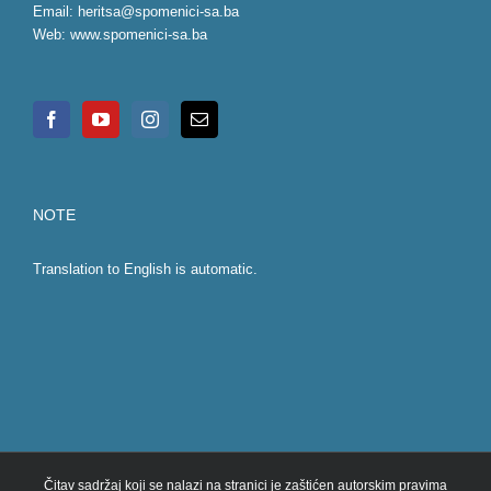
Email:
heritsa@spomenici-sa.ba
Web:
www.spomenici-sa.ba
NOTE
Translation to English is automatic.
Čitav sadržaj koji se nalazi na stranici je zaštićen autorskim pravima