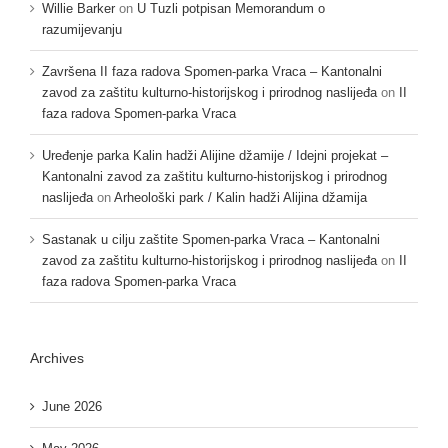
Willie Barker
on
U Tuzli potpisan Memorandum o
razumijevanju
Završena II faza radova Spomen-parka Vraca – Kantonalni
zavod za zaštitu kulturno-historijskog i prirodnog naslijeđa
on
II
faza radova Spomen-parka Vraca
Uređenje parka Kalin hadži Alijine džamije / Idejni projekat –
Kantonalni zavod za zaštitu kulturno-historijskog i prirodnog
naslijeđa
on
Arheološki park / Kalin hadži Alijina džamija
Sastanak u cilju zaštite Spomen-parka Vraca – Kantonalni
zavod za zaštitu kulturno-historijskog i prirodnog naslijeđa
on
II
faza radova Spomen-parka Vraca
Archives
June 2026