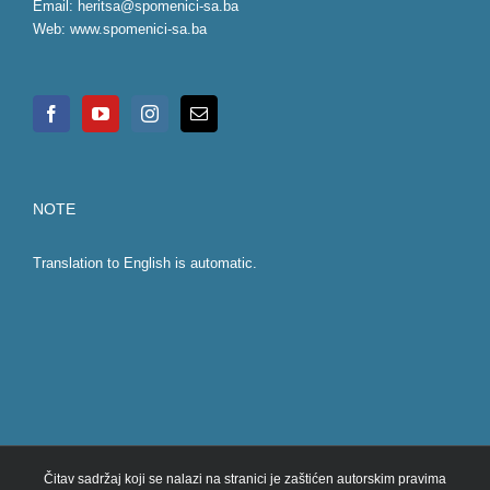
Email:
heritsa@spomenici-sa.ba
Web:
www.spomenici-sa.ba
NOTE
Translation to English is automatic.
Čitav sadržaj koji se nalazi na stranici je zaštićen autorskim pravima