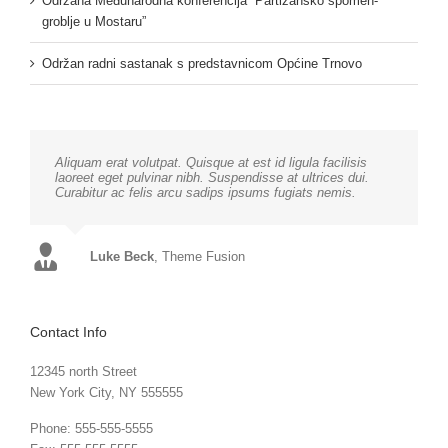
Održana Međunarodna konferencija “Partizansko spomen-
groblje u Mostaru”
Održan radni sastanak s predstavnicom Općine Trnovo
Aliquam erat volutpat. Quisque at est id ligula facilisis
laoreet eget pulvinar nibh. Suspendisse at ultrices dui.
Curabitur ac felis arcu sadips ipsums fugiats nemis.
Luke Beck
,
Theme Fusion
Contact Info
12345 north Street
New York City, NY 555555
Phone: 555-555-5555