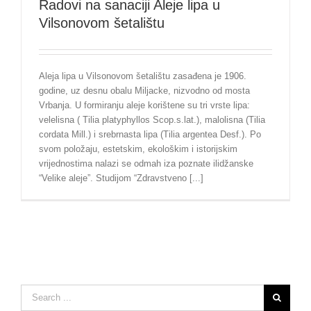
Radovi na sanaciji Aleje lipa u
Vilsonovom šetalištu
Aleja lipa u Vilsonovom šetalištu zasađena je 1906.
godine, uz desnu obalu Miljacke, nizvodno od mosta
Vrbanja. U formiranju aleje korištene su tri vrste lipa:
velelisna ( Tilia platyphyllos Scop.s.lat.), malolisna (Tilia
cordata Mill.) i srebrnasta lipa (Tilia argentea Desf.). Po
svom položaju, estetskim, ekološkim i istorijskim
vrijednostima nalazi se odmah iza poznate ilidžanske
“Velike aleje”. Studijom “Zdravstveno [...]
Search
for: