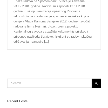
II faza radova na Spomen-parku Vraca je završena
23.12.2018. godine. Radovi su započeti 12.11.2018.
godine, u sklopu realizacije opsežnog Programa
rekonstrukcije i restauracije spomen kompleksa koji je
donijela Vlada Kantona Sarajevo 2012. godine. Izvođač
radova je firma Neimari. d.o.o., prema projektu
Kantonalnog zavoda za zaštitu kulturno–historijskog i
prirodnog naslijeđa Sarajevo. Izvršeni su radovi tekućeg
održavanja - sanacije [...]
Search
for:
Recent Posts