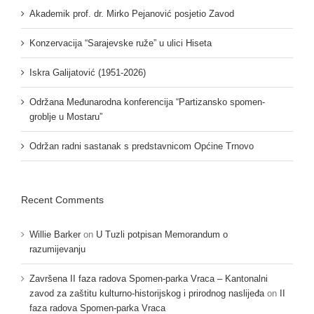
Akademik prof. dr. Mirko Pejanović posjetio Zavod
Konzervacija “Sarajevske ruže” u ulici Hiseta
Iskra Galijatović (1951-2026)
Održana Međunarodna konferencija “Partizansko spomen-
groblje u Mostaru”
Održan radni sastanak s predstavnicom Općine Trnovo
Recent Comments
Willie Barker
on
U Tuzli potpisan Memorandum o
razumijevanju
Završena II faza radova Spomen-parka Vraca – Kantonalni
zavod za zaštitu kulturno-historijskog i prirodnog naslijeđa
on
II
faza radova Spomen-parka Vraca