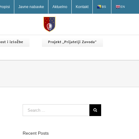
ropisi
Javne nabavke
Aktuelno
Kontakt
BS
EN
ost i izložbe
Projekt „Prijatelji Zavoda”
Search
for:
Recent Posts