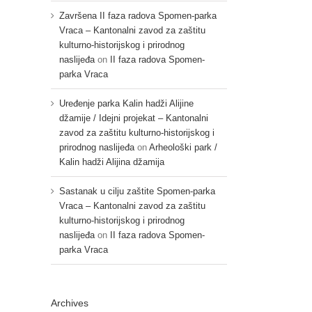
Završena II faza radova Spomen-parka
Vraca – Kantonalni zavod za zaštitu
kulturno-historijskog i prirodnog
naslijeđa
on
II faza radova Spomen-
parka Vraca
Uređenje parka Kalin hadži Alijine
džamije / Idejni projekat – Kantonalni
zavod za zaštitu kulturno-historijskog i
prirodnog naslijeđa
on
Arheološki park /
Kalin hadži Alijina džamija
Sastanak u cilju zaštite Spomen-parka
Vraca – Kantonalni zavod za zaštitu
kulturno-historijskog i prirodnog
naslijeđa
on
II faza radova Spomen-
parka Vraca
Archives