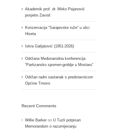
Akademik prof. dr. Mirko Pejanović
posjetio Zavod
Konzervacija “Sarajevske ruže” u ulici
Hiseta
Iskra Galijatović (1951-2026)
Održana Međunarodna konferencija
“Partizansko spomen-groblje u Mostaru”
Održan radni sastanak s predstavnicom
Općine Trnovo
Recent Comments
Willie Barker
on
U Tuzli potpisan
Memorandum o razumijevanju