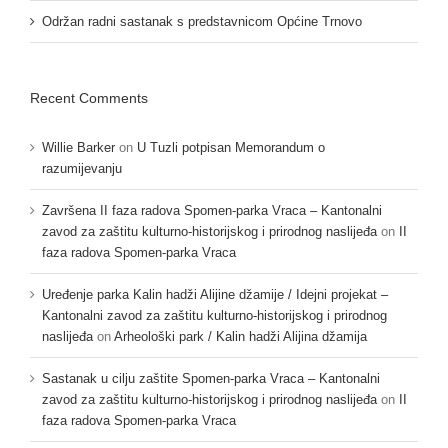
Održan radni sastanak s predstavnicom Općine Trnovo
Recent Comments
Willie Barker
on
U Tuzli potpisan Memorandum o
razumijevanju
Završena II faza radova Spomen-parka Vraca – Kantonalni
zavod za zaštitu kulturno-historijskog i prirodnog naslijeđa
on
II
faza radova Spomen-parka Vraca
Uređenje parka Kalin hadži Alijine džamije / Idejni projekat –
Kantonalni zavod za zaštitu kulturno-historijskog i prirodnog
naslijeđa
on
Arheološki park / Kalin hadži Alijina džamija
Sastanak u cilju zaštite Spomen-parka Vraca – Kantonalni
zavod za zaštitu kulturno-historijskog i prirodnog naslijeđa
on
II
faza radova Spomen-parka Vraca