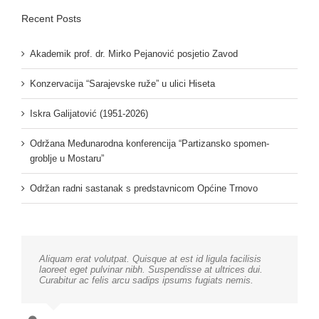
Recent Posts
Akademik prof. dr. Mirko Pejanović posjetio Zavod
Konzervacija “Sarajevske ruže” u ulici Hiseta
Iskra Galijatović (1951-2026)
Održana Međunarodna konferencija “Partizansko spomen-
groblje u Mostaru”
Održan radni sastanak s predstavnicom Općine Trnovo
Aliquam erat volutpat. Quisque at est id ligula facilisis
laoreet eget pulvinar nibh. Suspendisse at ultrices dui.
Curabitur ac felis arcu sadips ipsums fugiats nemis.