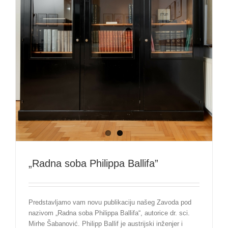
„Radna soba Philippa Ballifa”
Predstavljamo vam novu publikaciju našeg Zavoda pod
nazivom „Radna soba Philippa Ballifa“, autorice dr. sci.
Mirhe Šabanović. Philipp Ballif je austrijski inženjer i