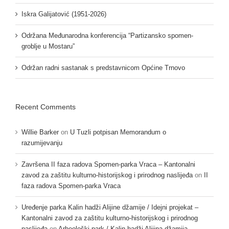
Iskra Galijatović (1951-2026)
Održana Međunarodna konferencija “Partizansko spomen-
groblje u Mostaru”
Održan radni sastanak s predstavnicom Općine Trnovo
Recent Comments
Willie Barker
on
U Tuzli potpisan Memorandum o
razumijevanju
Završena II faza radova Spomen-parka Vraca – Kantonalni
zavod za zaštitu kulturno-historijskog i prirodnog naslijeđa
on
II
faza radova Spomen-parka Vraca
Uređenje parka Kalin hadži Alijine džamije / Idejni projekat –
Kantonalni zavod za zaštitu kulturno-historijskog i prirodnog
naslijeđa
on
Arheološki park / Kalin hadži Alijina džamija