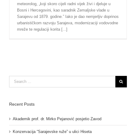
meteorolog, „koji skoro cijeli radni vijek živi i djeluje u
Bosni i Hercegovini, kao saradnik Zemaljske vlade u
Sarajevu od 1879. godine.” Iako je dao nemjerljiv doprinos
urbanističkom razvoju Sarajeva, modernizaciji vodovodne
mreže te regulaciji korita [...]
Search
for:
Recent Posts
Akademik prof. dr. Mirko Pejanović posjetio Zavod
Konzervacija “Sarajevske ruže” u ulici Hiseta