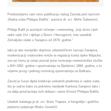
Predstavljamo vam novu publikaciju našeg Zavoda pod nazivom
„Radna soba Philippa Ballifa“, autorice dr. sci. Mirhe Šabanović.
Philipp Ballif je austrijski inženjer i meteorolog, „koji skoro cijeli
radni vijek živi i djeluje u Bosni i Hercegovini, kao saradnik
Zemaljske vlade u Sarajevu od 1879. godine.”
Iako je dao nemjerljiv doprinos urbanističkom razvoju Sarajeva,
modernizaciji vodovodne mreže te regulaciji korita rijeke Miljacke,
ono po čemu je ostao poznat jeste osnivanje meteorološke službe
u BiH 1892. godine i opservatorija na Bjelašnici 1894. godine, u to
vrijeme prvog i jedinog visinskog opservatorija na Balkanu.
Zavod je čuvar dijela kolekcije unikatnih predmeta iz radne sobe,
što je važno kako za pokretno naslijeđe Kantona Sarajevo tako i
za dalja proučavanja ovih dobara i same ličnosti Philippa Ballifa.
Urednik kataloga je dr. sci. Boris Trapara, a fotografije i grafičku
pripremu potpisuje Marko Jovančić.