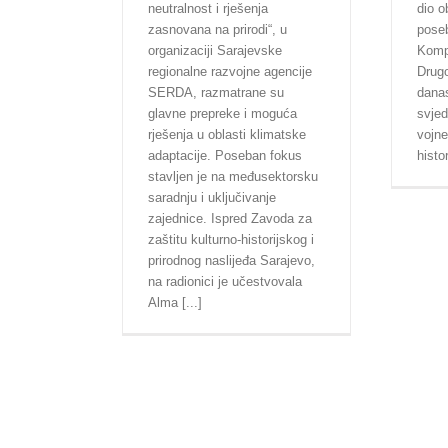
dio 
neutralnost i rješenja
poseb
zasnovana na prirodi“, u
Komp
organizaciji Sarajevske
Drugo
regionalne razvojne agencije
danas
SERDA, razmatrane su
svjed
glavne prepreke i moguća
vojne
rješenja u oblasti klimatske
histo
adaptacije. Poseban fokus
stavljen je na međusektorsku
saradnju i uključivanje
zajednice. Ispred Zavoda za
zaštitu kulturno-historijskog i
prirodnog naslijeđa Sarajevo,
na radionici je učestvovala
Alma [...]