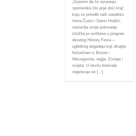
„Uvjereni da će razaranju
spomenika što prije doći kraj“,
koju su priredili naši saradnici
Amra Čusto i Damir Hodžić,
nastavlja svoje putovanje.
Izložba je uvrštena u program
devetog History Festa –
uglednog događaja koji okuplja
historičare iz Bosne i
Hercegovine, regije, Evrope i
svijeta. U okviru festivala
organizuju se [...]