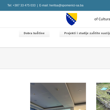
Skip
Tel: +387 33 475 033
|
E-mail: heritsa@spomenici-sa.ba
to
content
Dobra baštine
Projekti i studije zaštite nasli