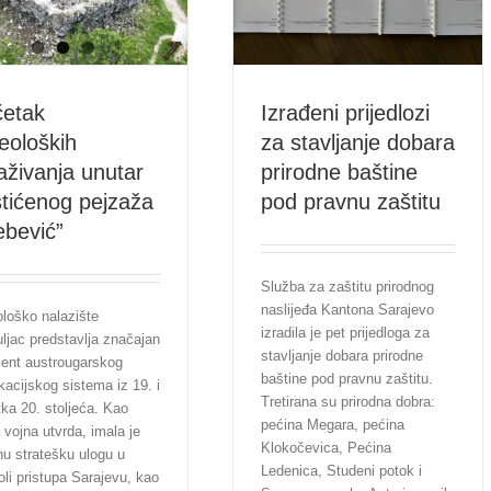
etak
Izrađeni prijedlozi
eoloških
za stavljanje dobara
raživanja unutar
prirodne baštine
tićenog pejzaža
pod pravnu zaštitu
ebević”
Služba za zaštitu prirodnog
naslijeđa Kantona Sarajevo
loško nalazište
izradila je pet prijedloga za
ljac predstavlja značajan
stavljanje dobara prirodne
ent austrougarskog
baštine pod pravnu zaštitu.
fikacijskog sistema iz 19. i
Tretirana su prirodna dobra:
ka 20. stoljeća. Kao
pećina Megara, pećina
 vojna utvrda, imala je
Klokočevica, Pećina
nu stratešku ulogu u
Ledenica, Studeni potok i
oli pristupa Sarajevu, kao