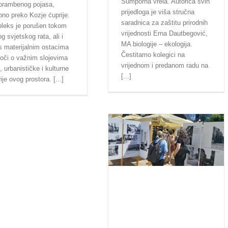
Sumporna vrela. Autorica svih
obrambenog pojasa,
prijedloga je viša stručna
no preko Kozje ćuprije.
saradnica za zaštitu prirodnih
leks je porušen tokom
vrijednosti Erna Dautbegović,
g svjetskog rata, ali i
MA biologije – ekologija.
 materijalnim ostacima
Čestitamo kolegici na
oči o važnim slojevima
vrijednom i predanom radu na
, urbanističke i kulturne
[...]
rije ovog prostora. [...]