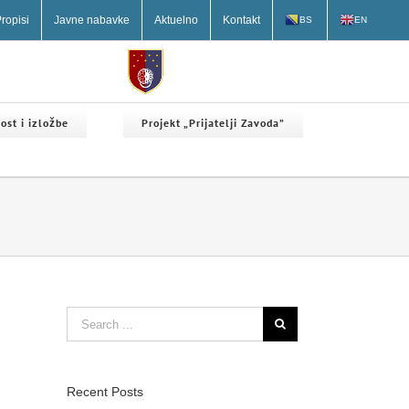
ropisi
Javne nabavke
Aktuelno
Kontakt
BS
EN
ost i izložbe
Projekt „Prijatelji Zavoda”
Search
for:
Recent Posts