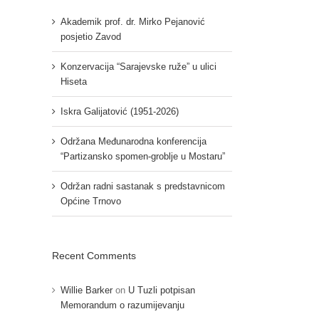
Akademik prof. dr. Mirko Pejanović
posjetio Zavod
Konzervacija “Sarajevske ruže” u ulici
Hiseta
Iskra Galijatović (1951-2026)
Održana Međunarodna konferencija
“Partizansko spomen-groblje u Mostaru”
Održan radni sastanak s predstavnicom
Općine Trnovo
Recent Comments
Willie Barker
on
U Tuzli potpisan
Memorandum o razumijevanju