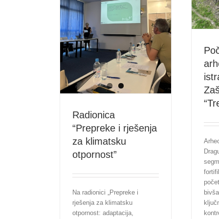
Poč
arh
ist
Zaš
“Tr
Radionica
“Prepreke i rješenja
za klimatsku
Arheo
Dragu
otpornost”
segm
forti
počet
bivša
Na radionici „Prepreke i
ključ
rješenja za klimatsku
kontr
otpornost: adaptacija,