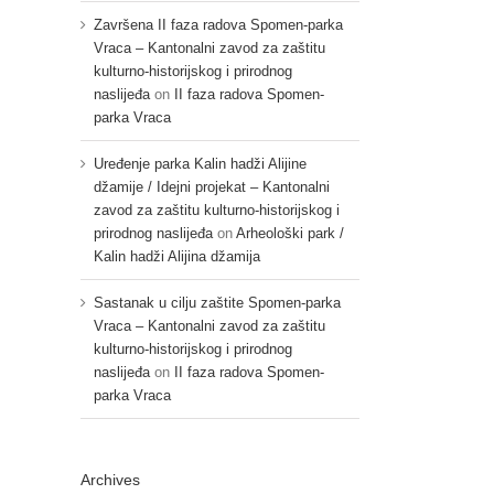
Završena II faza radova Spomen-parka
Vraca – Kantonalni zavod za zaštitu
kulturno-historijskog i prirodnog
naslijeđa
on
II faza radova Spomen-
parka Vraca
Uređenje parka Kalin hadži Alijine
džamije / Idejni projekat – Kantonalni
zavod za zaštitu kulturno-historijskog i
prirodnog naslijeđa
on
Arheološki park /
Kalin hadži Alijina džamija
Sastanak u cilju zaštite Spomen-parka
Vraca – Kantonalni zavod za zaštitu
kulturno-historijskog i prirodnog
naslijeđa
on
II faza radova Spomen-
parka Vraca
Archives