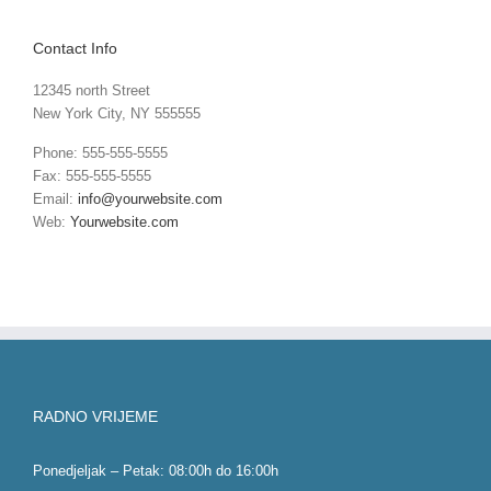
Contact Info
12345 north Street
New York City, NY 555555
Phone: 555-555-5555
Fax: 555-555-5555
Email:
info@yourwebsite.com
Web:
Yourwebsite.com
RADNO VRIJEME
Ponedjeljak – Petak: 08:00h do 16:00h