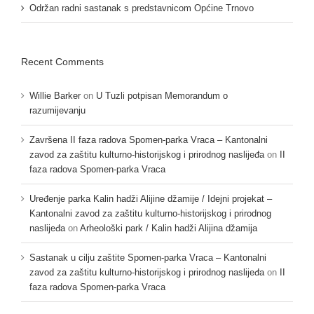
Održan radni sastanak s predstavnicom Općine Trnovo
Recent Comments
Willie Barker
on
U Tuzli potpisan Memorandum o
razumijevanju
Završena II faza radova Spomen-parka Vraca – Kantonalni
zavod za zaštitu kulturno-historijskog i prirodnog naslijeđa
on
II
faza radova Spomen-parka Vraca
Uređenje parka Kalin hadži Alijine džamije / Idejni projekat –
Kantonalni zavod za zaštitu kulturno-historijskog i prirodnog
naslijeđa
on
Arheološki park / Kalin hadži Alijina džamija
Sastanak u cilju zaštite Spomen-parka Vraca – Kantonalni
zavod za zaštitu kulturno-historijskog i prirodnog naslijeđa
on
II
faza radova Spomen-parka Vraca