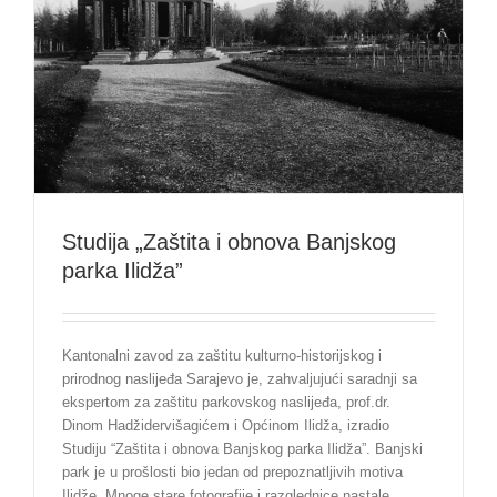
Studija „Zaštita i obnova Banjskog
parka Ilidža”
Kantonalni zavod za zaštitu kulturno-historijskog i
prirodnog naslijeđa Sarajevo je, zahvaljujući saradnji sa
ekspertom za zaštitu parkovskog naslijeđa, prof.dr.
Dinom Hadžidervišagićem i Općinom Ilidža, izradio
Studiju “Zaštita i obnova Banjskog parka Ilidža”. Banjski
park je u prošlosti bio jedan od prepoznatljivih motiva
Ilidže. Mnoge stare fotografije i razglednice nastale