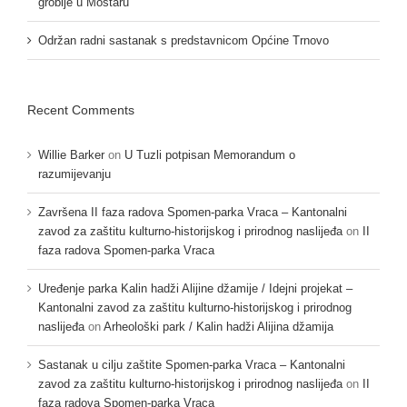
groblje u Mostaru”
Održan radni sastanak s predstavnicom Općine Trnovo
Recent Comments
Willie Barker
on
U Tuzli potpisan Memorandum o
razumijevanju
Završena II faza radova Spomen-parka Vraca – Kantonalni
zavod za zaštitu kulturno-historijskog i prirodnog naslijeđa
on
II
faza radova Spomen-parka Vraca
Uređenje parka Kalin hadži Alijine džamije / Idejni projekat –
Kantonalni zavod za zaštitu kulturno-historijskog i prirodnog
naslijeđa
on
Arheološki park / Kalin hadži Alijina džamija
Sastanak u cilju zaštite Spomen-parka Vraca – Kantonalni
zavod za zaštitu kulturno-historijskog i prirodnog naslijeđa
on
II
faza radova Spomen-parka Vraca