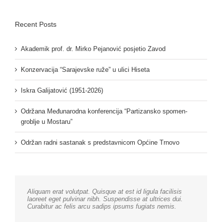
Recent Posts
Akademik prof. dr. Mirko Pejanović posjetio Zavod
Konzervacija “Sarajevske ruže” u ulici Hiseta
Iskra Galijatović (1951-2026)
Održana Međunarodna konferencija “Partizansko spomen-
groblje u Mostaru”
Održan radni sastanak s predstavnicom Općine Trnovo
Aliquam erat volutpat. Quisque at est id ligula facilisis
laoreet eget pulvinar nibh. Suspendisse at ultrices dui.
Curabitur ac felis arcu sadips ipsums fugiats nemis.