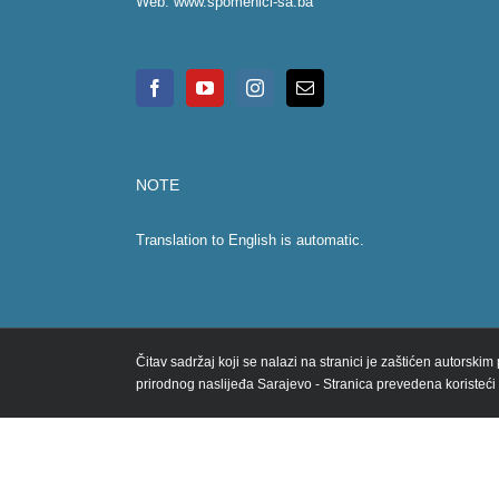
Web:
www.spomenici-sa.ba
NOTE
Translation to English is automatic.
Čitav sadržaj koji se nalazi na stranici je zaštićen autorski
prirodnog naslijeđa Sarajevo - Stranica prevedena koristeći