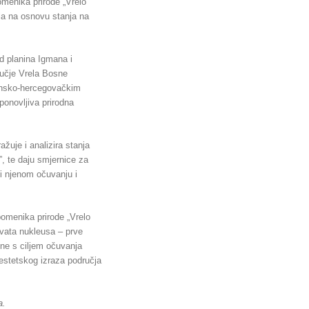
omenika prirode „Vrelo
ela na osnovu stanja na
d planina Igmana i
dručje Vrela Bosne
sansko-hercegovačkim
ponovljiva prirodna
žuje i analizira stanja
, te daju smjernice za
ti njenom očuvanju i
pomenika prirode „Vrelo
hvata nukleusa – prve
ene s ciljem očuvanja
 estetskog izraza područja
a.