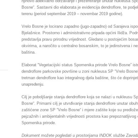
njihovo adekvatno održavanje i prezentiranje unutar nukleusa Sp
Bosne“. Sastavni dio elaborata je evidencija dendroflore, te podj
terenu (period septembar 2019 – novembar 2019 godine).
Vrelo Bosne je locirano zapadno (jugo-zapadno) od Sarajeva ispo
Bjelašnice. Prostorno i administrativno pripada općini Ilidža. Po
predstavlja pravu prirodnu vrijednost. Gledano u postojećim bo
okvirima, a naročito u centralno bosanskim, to je jedinstvena i ne
baština.
Elaborat “Vegetacijski status Spomenika prirode Vrelo Bosne” istra
dendroflore parkovske površine u zoni nukleusa SP “Vrelo Bosne”
tretman dendroflore kao integralnog djela baštine, što će doprinje
unapređenju.
Cilj je poboljšanje stanja dendroflore koja se nalazi u nukleusu S
Bosne“. Primarni cilj je utvrđivanje stanja dendroflore unutar obu
zaštićene zone SP “Vrelo Bosne“ i mjere zaštite koje su predlož
pejzažnih i ambijentalnih vrijednosti prostora kao prepoznatljivog
Spomenika prirode.
Dokument možete pogledati u prostorijama INDOK službe Zavod