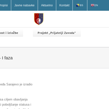
ropisi
Javne nabavke
Aktuelno
Kontakt
BS
EN
ost i izložbe
Projekt „Prijatelji Zavoda”
 I faza
jeđa Sarajevo je izradio
 sa ciljem obavljanja
i poboljšanje statusa i