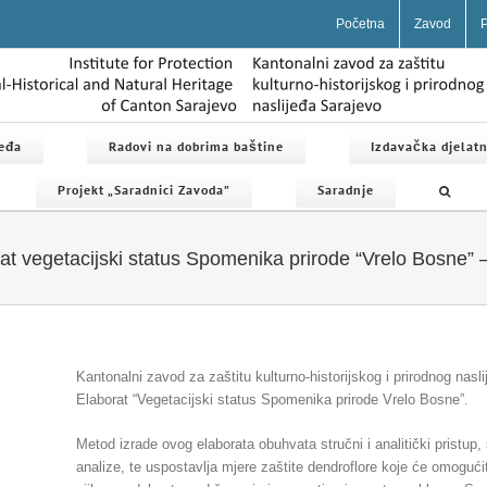
Početna
Zavod
P
jeđa
Radovi na dobrima baštine
Izdavačka djelatn
Projekt „Saradnici Zavoda”
Saradnje
at vegetacijski status Spomenika prirode “Vrelo Bosne” –
Kantonalni zavod za zaštitu kulturno-historijskog i prirodnog nasli
Elaborat “Vegetacijski status Spomenika prirode Vrelo Bosne”.
Metod izrade ovog elaborata obuhvata stručni i analitički pristup,
analize, te uspostavlja mjere zaštite dendroflore koje će omogućit