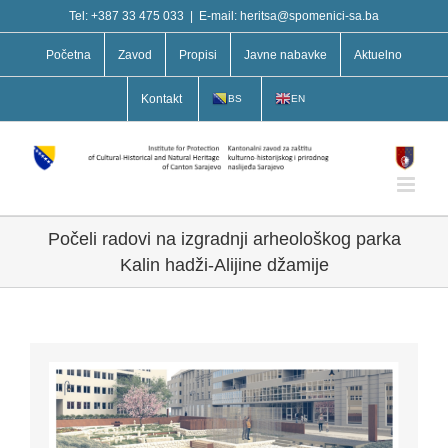
Skip
Tel: +387 33 475 033
|
E-mail: heritsa@spomenici-sa.ba
to
content
Početna
Zavod
Propisi
Javne nabavke
Aktuelno
Kontakt
BS
EN
Počeli radovi na izgradnji arheološkog parka
Kalin hadži-Alijine džamije