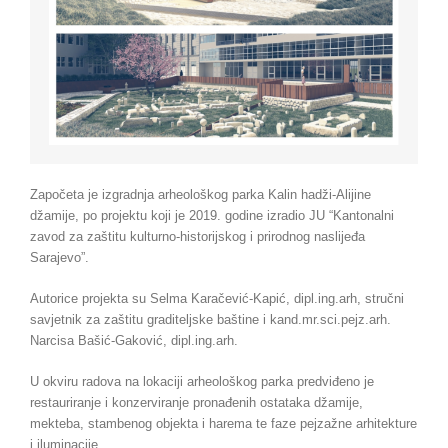
Započeta je izgradnja arheološkog parka Kalin hadži-Alijine
džamije, po projektu koji je 2019. godine izradio JU “Kantonalni
zavod za zaštitu kulturno-historijskog i prirodnog naslijeđa
Sarajevo”.
Autorice projekta su Selma Karačević-Kapić, dipl.ing.arh, stručni
savjetnik za zaštitu graditeljske baštine i kand.mr.sci.pejz.arh.
Narcisa Bašić-Gaković, dipl.ing.arh.
U okviru radova na lokaciji arheološkog parka predviđeno je
restauriranje i konzerviranje pronađenih ostataka džamije,
mekteba, stambenog objekta i harema te faze pejzažne arhitekture
i iluminacije.