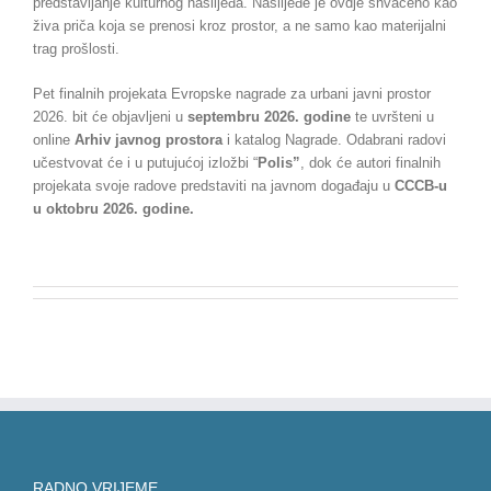
predstavljanje kulturnog naslijeđa. Naslijeđe je ovdje shvaćeno kao
živa priča koja se prenosi kroz prostor, a ne samo kao materijalni
trag prošlosti.
Pet finalnih projekata Evropske nagrade za urbani javni prostor
2026. bit će objavljeni u
septembru 2026. godine
te uvršteni u
online
Arhiv javnog prostora
i katalog Nagrade. Odabrani radovi
učestvovat će i u putujućoj izložbi “
Polis”
, dok će autori finalnih
projekata svoje radove predstaviti na javnom događaju u
CCCB-u
u oktobru 2026. godine
.
RADNO VRIJEME