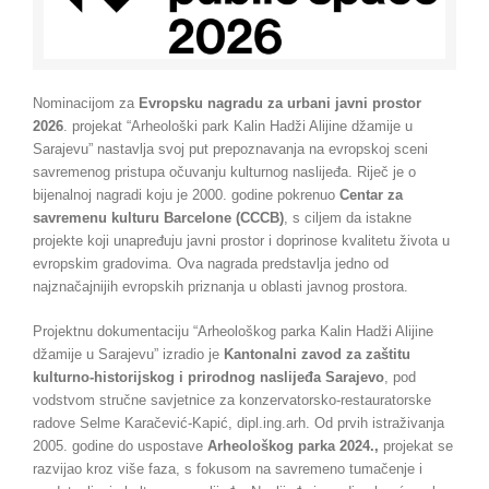
Nominacijom za
Evropsku nagradu za urbani javni prostor
2026
. projekat “Arheološki park Kalin Hadži Alijine džamije u
Sarajevu” nastavlja svoj put prepoznavanja na evropskoj sceni
savremenog pristupa očuvanju kulturnog naslijeđa. Riječ je o
bijenalnoj nagradi koju je 2000. godine pokrenuo
Centar za
savremenu kulturu Barcelone (CCCB)
, s ciljem da istakne
projekte koji unapređuju javni prostor i doprinose kvalitetu života u
evropskim gradovima. Ova nagrada predstavlja jedno od
najznačajnijih evropskih priznanja u oblasti javnog prostora.
Projektnu dokumentaciju “Arheološkog parka Kalin Hadži Alijine
džamije u Sarajevu” izradio je
Kantonalni zavod za zaštitu
kulturno-historijskog i prirodnog naslijeđa Sarajevo
, pod
vodstvom stručne savjetnice za konzervatorsko-restauratorske
radove Selme Karačević-Kapić, dipl.ing.arh. Od prvih istraživanja
2005. godine do uspostave
Arheološkog parka 2024.
,
projekat se
razvijao kroz više faza, s fokusom na savremeno tumačenje i