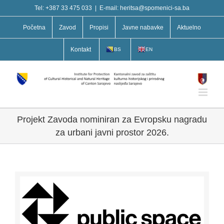
Skip
Tel: +387 33 475 033
|
E-mail: heritsa@spomenici-sa.ba
to
content
Početna
Zavod
Propisi
Javne nabavke
Aktuelno
Kontakt
BS
EN
Projekt Zavoda nominiran za Evropsku nagradu
za urbani javni prostor 2026.