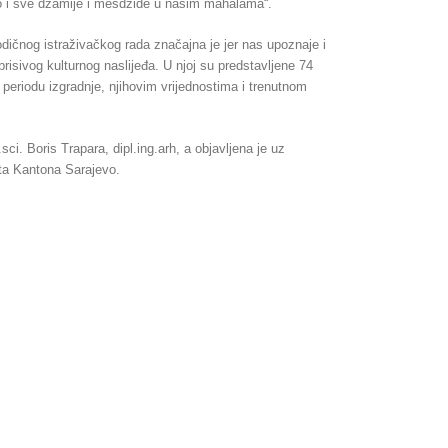
go i sve džamije i mesdžide u našim mahalama“.
ičnog istraživačkog rada značajna je jer nas upoznaje i
risivog kulturnog naslijeđa. U njoj su predstavljene 74
eriodu izgradnje, njihovim vrijednostima i trenutnom
ci. Boris Trapara, dipl.ing.arh, a objavljena je uz
rta Kantona Sarajevo.