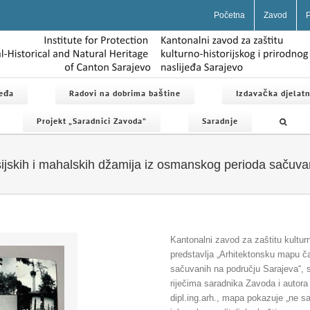
Početna
Zavod
P
jeđa
Radovi na dobrima baštine
Izdavačka djelatn
Projekt „Saradnici Zavoda”
Saradnje
ijskih i mahalskih džamija iz osmanskog perioda sačuva
Kantonalni zavod za zaštitu kultur
predstavlja „Arhitektonsku mapu č
sačuvanih na području Sarajeva“, s
riječima saradnika Zavoda i autora
dipl.ing.arh., mapa pokazuje „ne 