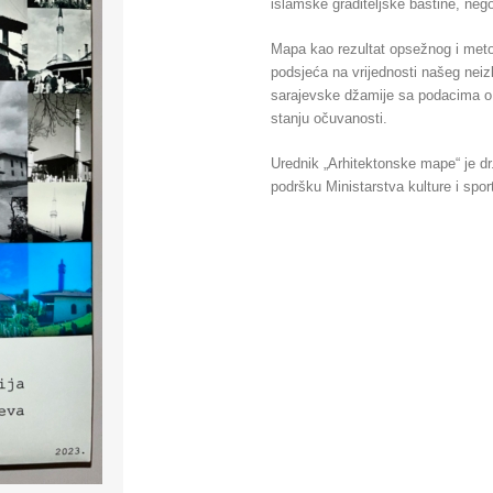
islamske graditeljske baštine, ne
Mapa kao rezultat opsežnog i metod
podsjeća na vrijednosti našeg neizb
sarajevske džamije sa podacima o p
stanju očuvanosti.
Urednik „Arhitektonske mape“ je dr.s
podršku Ministarstva kulture i spo