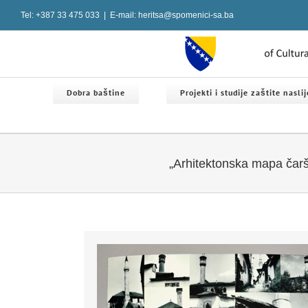
Skip
Tel: +387 33 475 033
|
E-mail: heritsa@spomenici-sa.ba
to
content
Dobra baštine
Projekti i studije zaštite nasli
„Arhitektonska mapa čarš