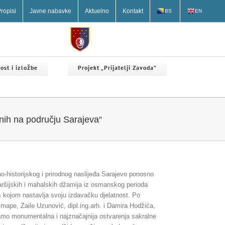
ropisi
Javne nabavke
Aktuelno
Kontakt
BS
EN
ost i izložbe
Projekt „Prijatelji Zavoda”
nih na području Sarajeva“
no-historijskog i prirodnog naslijeđa Sarajevo ponosno
aršijskih i mahalskih džamija iz osmanskog perioda
 kojom nastavlja svoju izdavačku djelatnost. Po
 mape, Zaile Uzunović, dipl.ing.arh. i Damira Hodžića,
samo monumentalna i najznačajnija ostvarenja sakralne