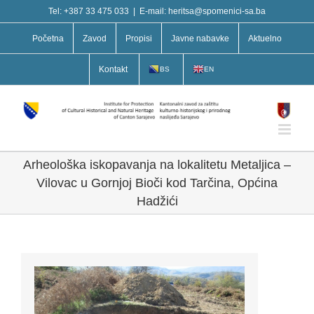
Skip
Tel: +387 33 475 033
|
E-mail: heritsa@spomenici-sa.ba
to
content
Početna
Zavod
Propisi
Javne nabavke
Aktuelno
Kontakt
BS
EN
Arheološka iskopavanja na lokalitetu Metaljica –
Vilovac u Gornjoj Bioči kod Tarčina, Općina
Hadžići