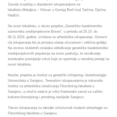
Zavodu izvještaj o obavljenim iskopavanjima na
lokalitetu Metaljica – Vilovac u Gornjoj Bioči kod Tarčina, Općina
Hadžići.
Na ovom lokalitetu, u okviru projekta „Genetičke karakteristike
stanovnika srednjovjekovne Bosne”, u periodu od 25.10. do
06.11.2019. godine, izvršena su arheološka iskopavanja. Osnovni
cilj iskopavanja bio je provjera stanja očuvanosti i veličina groblja.
Na osnovu skeletnih ostataka određivanje genetičke karakteristike
srednjovijekovnih populacija na ovom području, te utvrđivanje
eventualno postojanje crkve koja se spominje u narodnoj predaji na
ovom lokalitetu.
Nosilac projekta je Institut za genetički inžinjering i biotehnologije
Univerziteta u Sarajevu. Terenskim iskopavanjima je rukovodio
Institut za arheološka istraživanja Filozofskog fakulteta u
Sarajevu, a stručni nadzor je vršio Kantonalni zavod za zaštitu
kulturno-historijskog i prirodnog naslijeđa Sarajevo.
Tokom iskopavanja su također učestvovali studenti arheologije sa
Filozofskog fakulteta u Sarajevu.