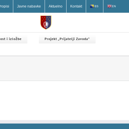
ropisi
Javne nabavke
Aktuelno
Kontakt
BS
EN
ost i izložbe
Projekt „Prijatelji Zavoda”