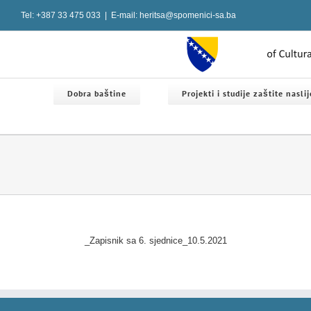
Skip
Tel: +387 33 475 033
|
E-mail: heritsa@spomenici-sa.ba
to
content
Dobra baštine
Projekti i studije zaštite nasli
_Zapisnik sa 6. sjednice_10.5.2021