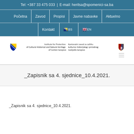
Skip
Tel: +387 33 475 033
|
E-mail: heritsa@spomenici-sa.ba
to
content
Početna
Zavod
Propisi
Javne nabavke
Aktuelno
Kontakt
BS
EN
_Zapisnik sa 4. sjednice_10.4.2021.
_Zapisnik sa 4. sjednice_10.4.2021.