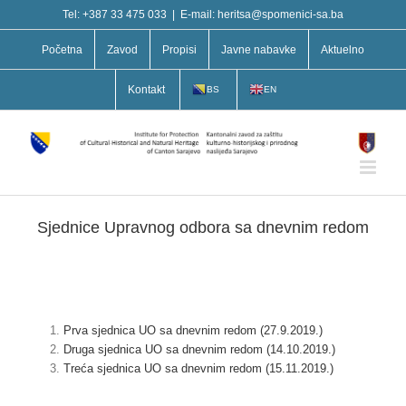
Skip
Tel: +387 33 475 033
|
E-mail: heritsa@spomenici-sa.ba
to
content
Početna
Zavod
Propisi
Javne nabavke
Aktuelno
Kontakt
BS
EN
Sjednice Upravnog odbora sa dnevnim redom
Prva sjednica UO sa dnevnim redom (27.9.2019.)
Druga sjednica UO sa dnevnim redom (14.10.2019.)
Treća sjednica UO sa dnevnim redom (15.11.2019.)