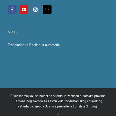
NOTE
Translation to English is automatic.
Čitav sadržaj koji se nalazi na stranici je zaštićen autorskim pravima
Kantonalnog zavoda za zaštitu kulturno-historijskog i prirodnog
naslijeđa Sarajevo - Stranica prevedena koristeći GT plugin.
Facebook