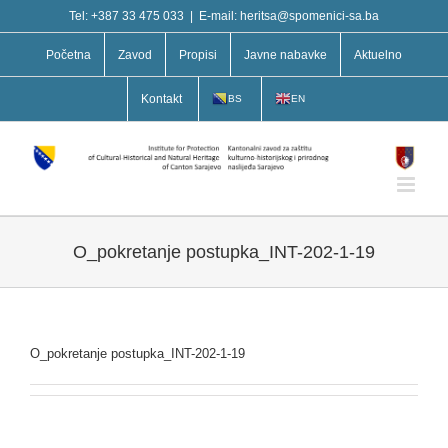
Skip
Tel: +387 33 475 033
|
E-mail: heritsa@spomenici-sa.ba
to
content
Početna
Zavod
Propisi
Javne nabavke
Aktuelno
Kontakt
BS
EN
O_pokretanje postupka_INT-202-1-19
O_pokretanje postupka_INT-202-1-19