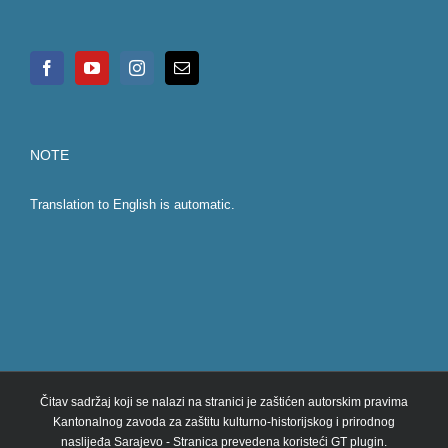
NOTE
Translation to English is automatic.
Čitav sadržaj koji se nalazi na stranici je zaštićen autorskim pravima
Kantonalnog zavoda za zaštitu kulturno-historijskog i prirodnog
naslijeđa Sarajevo - Stranica prevedena koristeći GT plugin.