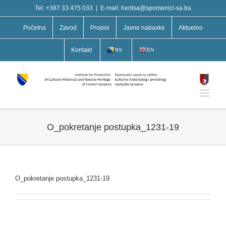
Skip
Tel: +387 33 475 033
|
E-mail: heritsa@spomenici-sa.ba
to
content
Početna
Zavod
Propisi
Javne nabavke
Aktuelno
Kontakt
BS
EN
O_pokretanje postupka_1231-19
O_pokretanje postupka_1231-19