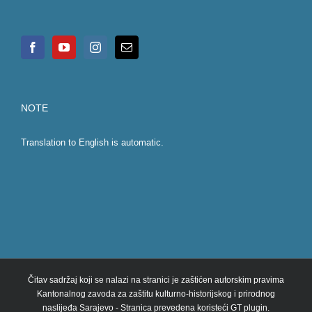
NOTE
Translation to English is automatic.
Čitav sadržaj koji se nalazi na stranici je zaštićen autorskim pravima
Kantonalnog zavoda za zaštitu kulturno-historijskog i prirodnog
naslijeđa Sarajevo - Stranica prevedena koristeći GT plugin.