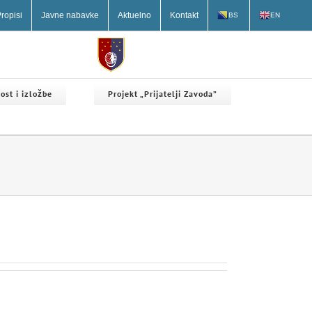
ropisi
Javne nabavke
Aktuelno
Kontakt
BS
EN
ost i izložbe
Projekt „Prijatelji Zavoda”