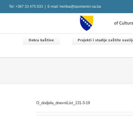
Skip
Tel: +387 33 475 033
|
E-mail: heritsa@spomenici-sa.ba
to
content
Dobra baštine
Projekti i studije zaštite nasli
O_dodjela_dnevniList_131-3-19