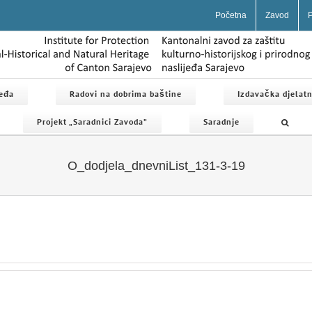
Početna
Zavod
P
jeđa
Radovi na dobrima baštine
Izdavačka djelatn
Projekt „Saradnici Zavoda”
Saradnje
O_dodjela_dnevniList_131-3-19