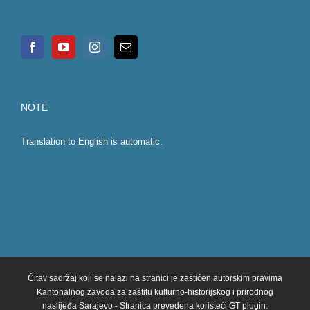
NOTE
Translation to English is automatic.
Čitav sadržaj koji se nalazi na stranici je zaštićen autorskim pravima
Kantonalnog zavoda za zaštitu kulturno-historijskog i prirodnog
naslijeđa Sarajevo - Stranica prevedena koristeći GT plugin.