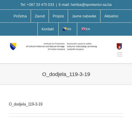
Skip
Tel: +387 33 475 033
|
E-mail: heritsa@spomenici-sa.ba
to
content
Početna
Zavod
Propisi
Javne nabavke
Aktuelno
Kontakt
BS
EN
O_dodjela_119-3-19
O_dodjela_119-3-19