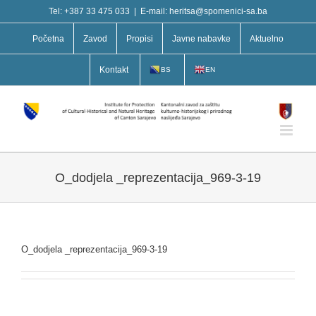
Skip
Tel: +387 33 475 033
|
E-mail: heritsa@spomenici-sa.ba
to
content
Početna
Zavod
Propisi
Javne nabavke
Aktuelno
Kontakt
BS
EN
O_dodjela _reprezentacija_969-3-19
O_dodjela _reprezentacija_969-3-19