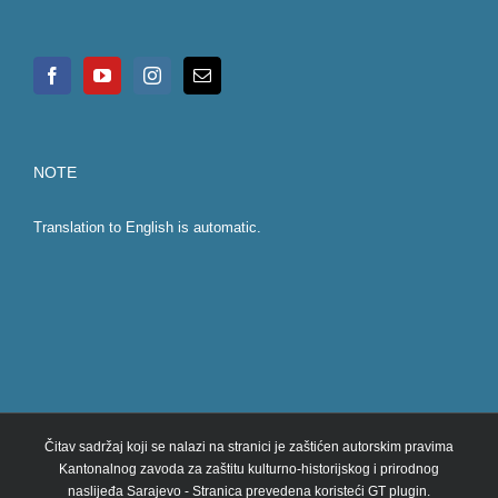
NOTE
Translation to English is automatic.
Čitav sadržaj koji se nalazi na stranici je zaštićen autorskim pravima
Kantonalnog zavoda za zaštitu kulturno-historijskog i prirodnog
naslijeđa Sarajevo - Stranica prevedena koristeći GT plugin.