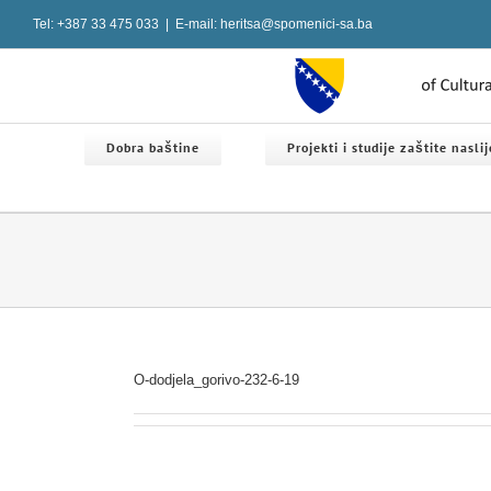
Skip
Tel: +387 33 475 033
|
E-mail: heritsa@spomenici-sa.ba
to
content
Dobra baštine
Projekti i studije zaštite nasli
O-dodjela_gorivo-232-6-19