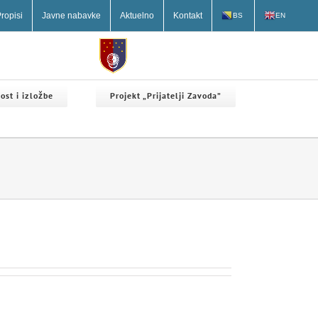
ropisi
Javne nabavke
Aktuelno
Kontakt
BS
EN
ost i izložbe
Projekt „Prijatelji Zavoda”