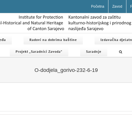
Početna
Zavod
P
jeđa
Radovi na dobrima baštine
Izdavačka djelatn
Projekt „Saradnici Zavoda”
Saradnje
O-dodjela_gorivo-232-6-19