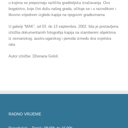
u kojima se prepoznaju različita graditeljska izražavanja. Ovo
bogatstvo, koje čini dušu našeg grada, očituje se i u raznolikom i
likovno vrijednom izgledu kapija na njegovim građevinama.
U galeriji “MAK”, od 03. do 13 septembra. 2002. bila je postavljena
izložba dokumentarnih fotografija kapija na stambenim objektima
iz osmanskog, austru-ugarskog i perioda između dva svjetska
rata.
Autor izložbe: Dženana Gološ.
RADNO VRIJEME