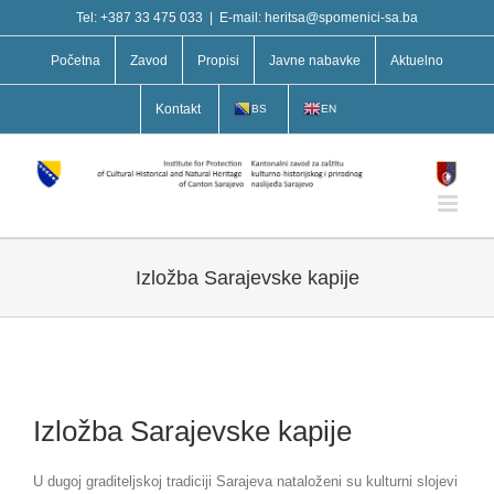
Skip
Tel: +387 33 475 033
|
E-mail: heritsa@spomenici-sa.ba
to
content
Početna
Zavod
Propisi
Javne nabavke
Aktuelno
Kontakt
BS
EN
Izložba Sarajevske kapije
Izložba Sarajevske kapije
U dugoj graditeljskoj tradiciji Sarajeva nataloženi su kulturni slojevi