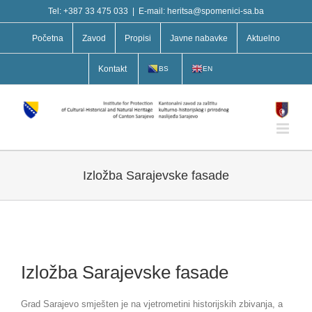
Skip
Tel: +387 33 475 033
|
E-mail: heritsa@spomenici-sa.ba
to
content
Početna
Zavod
Propisi
Javne nabavke
Aktuelno
Kontakt
BS
EN
Izložba Sarajevske fasade
Izložba Sarajevske fasade
Grad Sarajevo smješten je na vjetrometini historijskih zbivanja, a