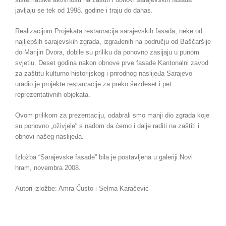
javljaju se tek od 1998. godine i traju do danas.
Realizacijom Projekata restauracija sarajevskih fasada, neke od
najljepših sarajevskih zgrada, izgrađenih na području od Baščaršije
do Marijin Dvora, dobile su priliku da ponovno zasijaju u punom
svjetlu. Deset godina nakon obnove prve fasade Kantonalni zavod
za zaštitu kulturno-historijskog i prirodnog naslijeđa Sarajevo
uradio je projekte restauracije za preko šezdeset i pet
reprezentativnih objekata.
Ovom prilikom za prezentaciju, odabrali smo manji dio zgrada koje
su ponovno „oživjele“ s nadom da ćemo i dalje raditi na zaštiti i
obnovi našeg naslijeđa.
Izložba “Sarajevske fasade” bila je postavljena u galeriji Novi
hram, novembra 2008.
Autori izložbe: Amra Čusto i Selma Karačević