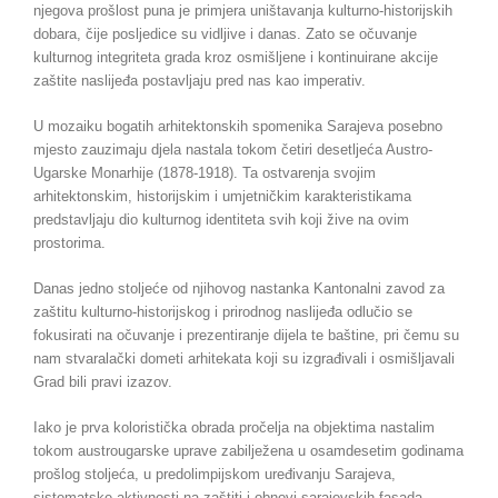
njegova prošlost puna je primjera uništavanja kulturno-historijskih
dobara, čije posljedice su vidljive i danas. Zato se očuvanje
kulturnog integriteta grada kroz osmišljene i kontinuirane akcije
zaštite naslijeđa postavljaju pred nas kao imperativ.
U mozaiku bogatih arhitektonskih spomenika Sarajeva posebno
mjesto zauzimaju djela nastala tokom četiri desetljeća Austro-
Ugarske Monarhije (1878-1918). Ta ostvarenja svojim
arhitektonskim, historijskim i umjetničkim karakteristikama
predstavljaju dio kulturnog identiteta svih koji žive na ovim
prostorima.
Danas jedno stoljeće od njihovog nastanka Kantonalni zavod za
zaštitu kulturno-historijskog i prirodnog naslijeđa odlučio se
fokusirati na očuvanje i prezentiranje dijela te baštine, pri čemu su
nam stvaralački dometi arhitekata koji su izgrađivali i osmišljavali
Grad bili pravi izazov.
Iako je prva koloristička obrada pročelja na objektima nastalim
tokom austrougarske uprave zabilježena u osamdesetim godinama
prošlog stoljeća, u predolimpijskom uređivanju Sarajeva,
sistematske aktivnosti na zaštiti i obnovi sarajevskih fasada