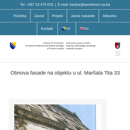
Skip
Tel: +387 33 475 033
|
E-mail: heritsa@spomenici-sa.ba
to
content
Početna
Zavod
Propisi
Javne nabavke
Aktuelno
Kontakt
BS
EN
Obnova fasade na objektu u ul. Maršala Tita 33