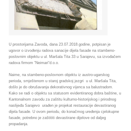
U prostorijama Zavoda, dana 23.07.2018.godine, potpisan je
ugovor o izvođenju radova sanacije dijela fasade na stambeno-
poslovnim objektu u ul. Maršala Tita 33 u Sarajevu, sa izvođačem
radova firmom “Neimari“d.o.o.
Naime, na stambeno-poslovnom objektu iz austro-ugarskog
perioda, smještenom u staroj gradskoj jezgri u ul. Maršala Tita,
došlo je do obrušavanja dekorativnog vijenca sa balustradom.
Kako se radi o objektu sa statusom evidentiranog dobra baštine, u
Kantonalnom zavodu za zaštitu kulturno-historijskog i prirodnog
naslijeđa Sarajevo urađen je projekat restauracije devastiranog
dijela fasade. U ovom periodu, do konačmog uređenja cjelokupne
fasade, potrebno je zaštititi devastirane dijelove od daljeg
propadanja.