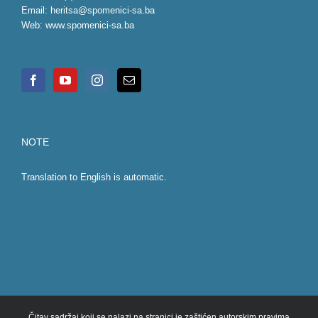
Email:
heritsa@spomenici-sa.ba
Web:
www.spomenici-sa.ba
NOTE
Translation to English is automatic.
Čitav sadržaj koji se nalazi na stranici je zaštićen autorskim pravima