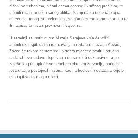
nišani sa turbanima, nišani osmougaonog i kružnog presjeka, te
utonuli nišani nedefinisanog oblika. Na njima su uočena brojna
oštećenja, mnogi su prelomljeni, sa oštećenjima kamene strukture
ili natpisa, te nišani prekriveni lišajevima.
U saradnji sa institucijom Muzeja Sarajeva koja će vršiti
arheološka ispitivanja i istraživanja na Starom mezarju Kovači,
Zavod će tokom septembra i oktobra mjeseca pratiti i stručno
nadzirati ove radove. Ispitivanja će se vršiti sukcesivno, a po
završetku pristupit će se izradi projekta konzervacije, sanacije i
restauracije postojećih nišana, kao i arheoloških ostataka koje bi
ova ispitivanja mogla otkriti.