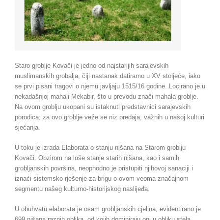
Staro groblje Kovači je jedno od najstarijih sarajevskih
muslimanskih grobalja, čiji nastanak datiramo u XV stoljeće, iako
se prvi pisani tragovi o njemu javljaju 1515/16 godine. Locirano je u
nekadašnjoj mahali Mekabir, što u prevodu znači mahala-groblje.
Na ovom groblju ukopani su istaknuti predstavnici sarajevskih
porodica; za ovo groblje veže se niz predaja, važnih u našoj kulturi
sjećanja.
U toku je izrada Elaborata o stanju nišana na Starom groblju
Kovači. Obzirom na loše stanje starih nišana, kao i samih
grobljanskih površina, neophodno je pristupiti njihovoj sanaciji i
iznaći sistemsko rješenje za brigu o ovom veoma značajnom
segmentu našeg kulturno-historijskog naslijeđa.
U obuhvatu elaborata je osam grobljanskih cjelina, evidentirano je
699 nišana raznih oblika, od kojih dominiraju oni u obliku stela,