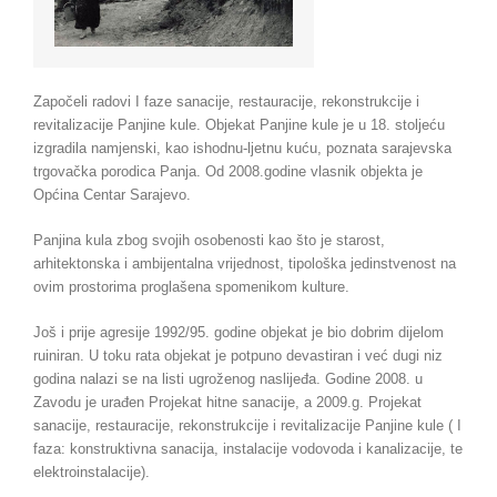
Započeli radovi I faze sanacije, restauracije, rekonstrukcije i
revitalizacije Panjine kule. Objekat Panjine kule je u 18. stoljeću
izgradila namjenski, kao ishodnu-ljetnu kuću, poznata sarajevska
trgovačka porodica Panja. Od 2008.godine vlasnik objekta je
Općina Centar Sarajevo.
Panjina kula zbog svojih osobenosti kao što je starost,
arhitektonska i ambijentalna vrijednost, tipološka jedinstvenost na
ovim prostorima proglašena spomenikom kulture.
Još i prije agresije 1992/95. godine objekat je bio dobrim dijelom
ruiniran. U toku rata objekat je potpuno devastiran i već dugi niz
godina nalazi se na listi ugroženog naslijeđa. Godine 2008. u
Zavodu je urađen Projekat hitne sanacije, a 2009.g. Projekat
sanacije, restauracije, rekonstrukcije i revitalizacije Panjine kule ( I
faza: konstruktivna sanacija, instalacije vodovoda i kanalizacije, te
elektroinstalacije).