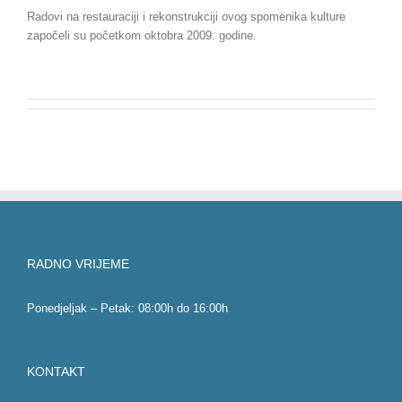
Radovi na restauraciji i rekonstrukciji ovog spomenika kulture
započeli su početkom oktobra 2009. godine.
RADNO VRIJEME
Ponedjeljak – Petak: 08:00h do 16:00h
KONTAKT